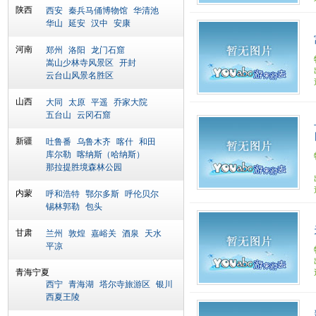
陕西
西安
秦兵马俑博物馆
华清池
华山
延安
汉中
安康
河南
郑州
洛阳
龙门石窟
嵩山少林寺风景区
开封
云台山风景名胜区
山西
大同
太原
平遥
乔家大院
五台山
云冈石窟
新疆
吐鲁番
乌鲁木齐
喀什
和田
库尔勒
喀纳斯（哈纳斯）
那拉提胜境森林公园
内蒙
呼和浩特
鄂尔多斯
呼伦贝尔
锡林郭勒
包头
甘肃
兰州
敦煌
嘉峪关
酒泉
天水
平凉
青海宁夏
西宁
青海湖
塔尔寺旅游区
银川
西夏王陵