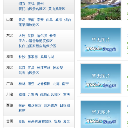
绍兴
无锡
扬州
普陀山风景名胜区
黄山风景区
山东
青岛
济南
泰安
曲阜
威海
烟台
蓬莱阁旅游区
东北
大连
沈阳
哈尔滨
长春
亚布力滑雪旅游度假区
长白山国家级自然保护区
湖南
长沙
张家界
凤凰古城
湖北
武汉
宜昌
长江三峡
神农架
武当山风景区
广西
桂林
阳朔
龙脊梯田
北海
南宁
川渝
成都
九寨沟
峨眉山风景区
重庆
西藏
拉萨
布达拉宫
纳木错湖
日喀则
林芝
贵州
贵阳
黄果树瀑布景区
安顺
遵义