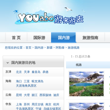
首 页
国际游
国内游
旅游指南
您现在的位置：
首页
>
国内游
>
新疆
>
阿勒泰
> 旅游线路
1 - 15 总计21条
国内旅游目的地
线路
京津
北京
天津
秦皇岛
承德
海南
海口
三亚
蜈支洲岛
天涯海角风景区
云南
昆明
大理
丽江
西双版纳
迪庆
华东
上海
苏州
周庄古镇
南京
杭州
千岛湖风景区
宁波
乌镇古镇景区