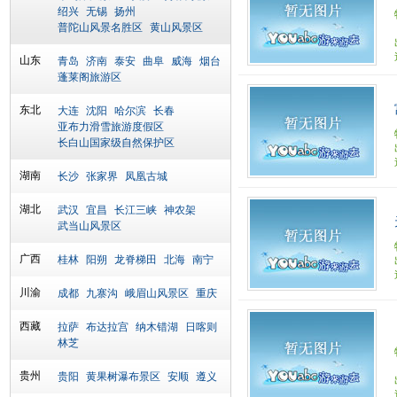
绍兴
无锡
扬州
普陀山风景名胜区
黄山风景区
山东
青岛
济南
泰安
曲阜
威海
烟台
蓬莱阁旅游区
东北
大连
沈阳
哈尔滨
长春
亚布力滑雪旅游度假区
长白山国家级自然保护区
湖南
长沙
张家界
凤凰古城
湖北
武汉
宜昌
长江三峡
神农架
武当山风景区
广西
桂林
阳朔
龙脊梯田
北海
南宁
川渝
成都
九寨沟
峨眉山风景区
重庆
西藏
拉萨
布达拉宫
纳木错湖
日喀则
林芝
贵州
贵阳
黄果树瀑布景区
安顺
遵义