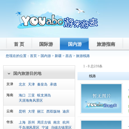
首 页
国际游
国内游
旅游指南
您现在的位置：
首页
>
国内游
>
新疆
>
昌吉
> 旅游线路
1 - 8 总计8条
国内旅游目的地
线路
京津
北京
天津
秦皇岛
承德
海南
海口
三亚
蜈支洲岛
天涯海角风景区
云南
昆明
大理
丽江
西双版纳
迪庆
华东
上海
苏州
周庄古镇
南京
杭州
千岛湖风景区
宁波
乌镇古镇景区