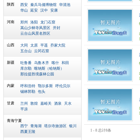
陕西
西安
秦兵马俑博物馆
华清池
华山
延安
汉中
安康
河南
郑州
洛阳
龙门石窟
嵩山少林寺风景区
开封
云台山风景名胜区
山西
大同
太原
平遥
乔家大院
五台山
云冈石窟
新疆
吐鲁番
乌鲁木齐
喀什
和田
库尔勒
喀纳斯（哈纳斯）
那拉提胜境森林公园
内蒙
呼和浩特
鄂尔多斯
呼伦贝尔
锡林郭勒
包头
甘肃
兰州
敦煌
嘉峪关
酒泉
天水
平凉
青海宁夏
西宁
青海湖
塔尔寺旅游区
银川
1 - 8 总计8条
西夏王陵