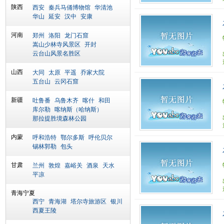
陕西
西安
秦兵马俑博物馆
华清池
华山
延安
汉中
安康
河南
郑州
洛阳
龙门石窟
嵩山少林寺风景区
开封
云台山风景名胜区
山西
大同
太原
平遥
乔家大院
五台山
云冈石窟
新疆
吐鲁番
乌鲁木齐
喀什
和田
库尔勒
喀纳斯（哈纳斯）
那拉提胜境森林公园
内蒙
呼和浩特
鄂尔多斯
呼伦贝尔
锡林郭勒
包头
甘肃
兰州
敦煌
嘉峪关
酒泉
天水
平凉
青海宁夏
西宁
青海湖
塔尔寺旅游区
银川
西夏王陵