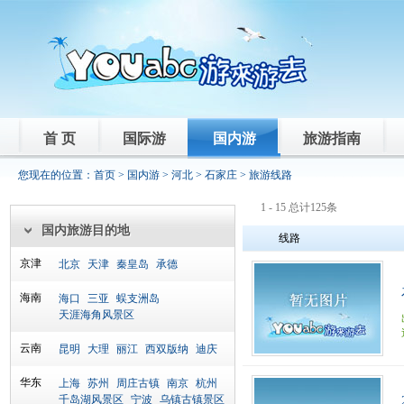
首 页
国际游
国内游
旅游指南
您现在的位置：
首页
>
国内游
>
河北
>
石家庄
> 旅游线路
1 - 15 总计125条
国内旅游目的地
线路
京津
北京
天津
秦皇岛
承德
海南
海口
三亚
蜈支洲岛
天涯海角风景区
云南
昆明
大理
丽江
西双版纳
迪庆
华东
上海
苏州
周庄古镇
南京
杭州
千岛湖风景区
宁波
乌镇古镇景区