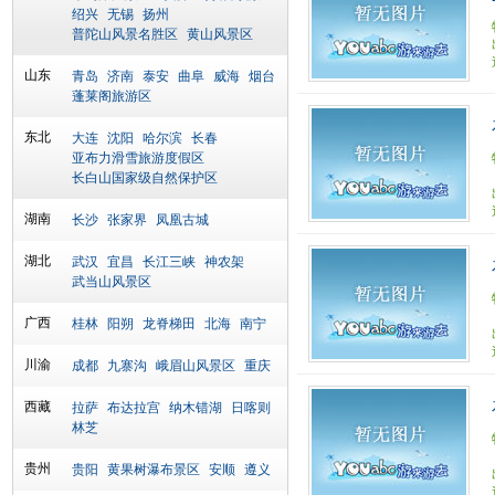
绍兴
无锡
扬州
普陀山风景名胜区
黄山风景区
山东
青岛
济南
泰安
曲阜
威海
烟台
蓬莱阁旅游区
东北
大连
沈阳
哈尔滨
长春
亚布力滑雪旅游度假区
长白山国家级自然保护区
湖南
长沙
张家界
凤凰古城
湖北
武汉
宜昌
长江三峡
神农架
武当山风景区
广西
桂林
阳朔
龙脊梯田
北海
南宁
川渝
成都
九寨沟
峨眉山风景区
重庆
西藏
拉萨
布达拉宫
纳木错湖
日喀则
林芝
贵州
贵阳
黄果树瀑布景区
安顺
遵义