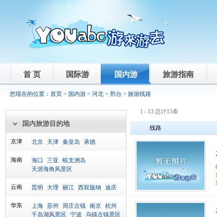
首 页
国际游
国内游
旅游指南
您现在的位置：
首页
>
国内游
>
河北
>
邢台
> 旅游线路
1 - 13 总计13条
国内旅游目的地
线路
京津
北京
天津
秦皇岛
承德
海南
海口
三亚
蜈支洲岛
天涯海角风景区
云南
昆明
大理
丽江
西双版纳
迪庆
华东
上海
苏州
周庄古镇
南京
杭州
千岛湖风景区
宁波
乌镇古镇景区