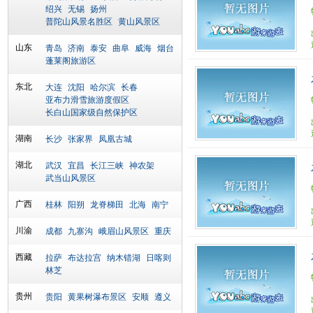
绍兴
无锡
扬州
普陀山风景名胜区
黄山风景区
山东
青岛
济南
泰安
曲阜
威海
烟台
蓬莱阁旅游区
东北
大连
沈阳
哈尔滨
长春
亚布力滑雪旅游度假区
长白山国家级自然保护区
湖南
长沙
张家界
凤凰古城
湖北
武汉
宜昌
长江三峡
神农架
武当山风景区
广西
桂林
阳朔
龙脊梯田
北海
南宁
川渝
成都
九寨沟
峨眉山风景区
重庆
西藏
拉萨
布达拉宫
纳木错湖
日喀则
林芝
贵州
贵阳
黄果树瀑布景区
安顺
遵义