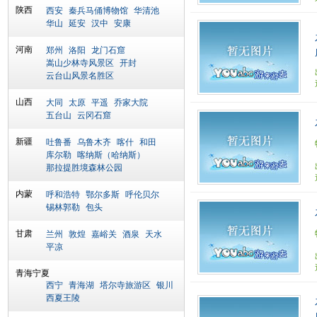
陕西
西安
秦兵马俑博物馆
华清池
华山
延安
汉中
安康
河南
郑州
洛阳
龙门石窟
嵩山少林寺风景区
开封
云台山风景名胜区
山西
大同
太原
平遥
乔家大院
五台山
云冈石窟
新疆
吐鲁番
乌鲁木齐
喀什
和田
库尔勒
喀纳斯（哈纳斯）
那拉提胜境森林公园
内蒙
呼和浩特
鄂尔多斯
呼伦贝尔
锡林郭勒
包头
甘肃
兰州
敦煌
嘉峪关
酒泉
天水
平凉
青海宁夏
西宁
青海湖
塔尔寺旅游区
银川
西夏王陵