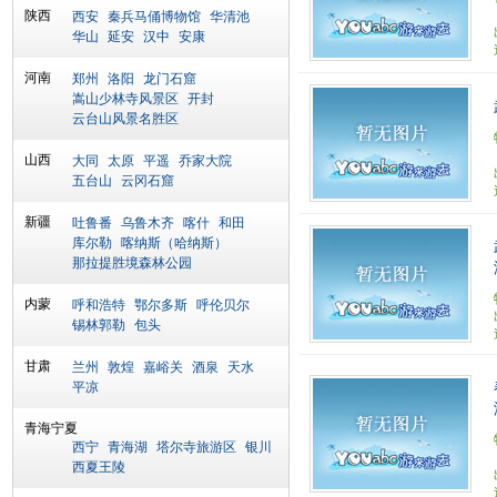
陕西
西安
秦兵马俑博物馆
华清池
华山
延安
汉中
安康
河南
郑州
洛阳
龙门石窟
嵩山少林寺风景区
开封
云台山风景名胜区
山西
大同
太原
平遥
乔家大院
五台山
云冈石窟
新疆
吐鲁番
乌鲁木齐
喀什
和田
库尔勒
喀纳斯（哈纳斯）
那拉提胜境森林公园
内蒙
呼和浩特
鄂尔多斯
呼伦贝尔
锡林郭勒
包头
甘肃
兰州
敦煌
嘉峪关
酒泉
天水
平凉
青海宁夏
西宁
青海湖
塔尔寺旅游区
银川
西夏王陵