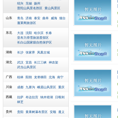
绍兴
无锡
扬州
普陀山风景名胜区
黄山风景区
山东
青岛
济南
泰安
曲阜
威海
烟台
蓬莱阁旅游区
东北
大连
沈阳
哈尔滨
长春
亚布力滑雪旅游度假区
长白山国家级自然保护区
湖南
长沙
张家界
凤凰古城
湖北
武汉
宜昌
长江三峡
神农架
武当山风景区
广西
桂林
阳朔
龙脊梯田
北海
南宁
川渝
成都
九寨沟
峨眉山风景区
重庆
西藏
拉萨
布达拉宫
纳木错湖
日喀则
林芝
贵州
贵阳
黄果树瀑布景区
安顺
遵义