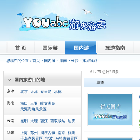
首 页
国际游
国内游
旅游指南
您现在的位置：
首页
>
国内游
>
湖南
>
长沙
> 旅游线路
61 - 75 总计215条
国内旅游目的地
线路
京津
北京
天津
秦皇岛
承德
海南
海口
三亚
蜈支洲岛
天涯海角风景区
云南
昆明
大理
丽江
西双版纳
迪庆
华东
上海
苏州
周庄古镇
南京
杭州
千岛湖风景区
宁波
乌镇古镇景区