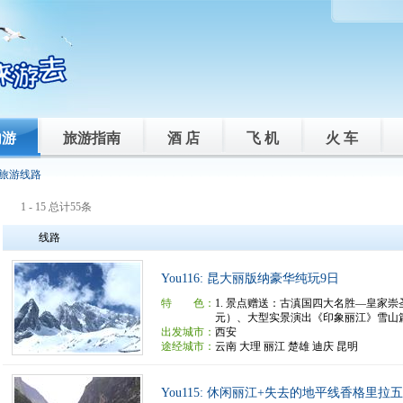
内游
旅游指南
酒 店
飞 机
火 车
 旅游线路
1 - 15 总计55条
线路
You116: 昆大丽版纳豪华纯玩9日
特 色：
1. 景点赠送：古滇国四大名胜—皇家崇
元）、大型实景演出《印象丽江》雪山篇（
出发城市：
西安
途经城市：
云南 大理 丽江 楚雄 迪庆 昆明
You115: 休闲丽江+失去的地平线香格里拉