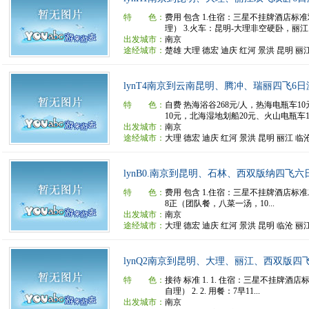
特 色：
费用 包含 1.住宿：三星不挂牌酒店标
理） 3.火车：昆明-大理非空硬卧，丽江..
出发城市：
南京
途经城市：
楚雄 大理 德宏 迪庆 红河 景洪 昆明 丽
lynT4南京到云南昆明、腾冲、瑞丽四飞6日
特 色：
自费 热海浴谷268元/人，热海电瓶车1
10元，北海湿地划船20元、火山电瓶车1.
出发城市：
南京
途经城市：
大理 德宏 迪庆 红河 景洪 昆明 丽江 临
lynB0.南京到昆明、石林、西双版纳四飞六
特 色：
费用 包含 1.住宿：三星不挂牌酒店标准
8正（团队餐，八菜一汤，10...
出发城市：
南京
途经城市：
大理 德宏 迪庆 红河 景洪 昆明 临沧 丽
lynQ2南京到昆明、大理、丽江、西双版四
特 色：
接待 标准 1. 1. 住宿：三星不挂牌酒
自理） 2. 2. 用餐：7早11...
出发城市：
南京