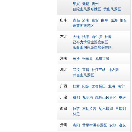
绍兴
无锡
扬州
普陀山风景名胜区
黄山风景区
山东
青岛
济南
泰安
曲阜
威海
烟台
蓬莱阁旅游区
东北
大连
沈阳
哈尔滨
长春
亚布力滑雪旅游度假区
长白山国家级自然保护区
湖南
长沙
张家界
凤凰古城
湖北
武汉
宜昌
长江三峡
神农架
武当山风景区
广西
桂林
阳朔
龙脊梯田
北海
南宁
川渝
成都
九寨沟
峨眉山风景区
重庆
西藏
拉萨
布达拉宫
纳木错湖
日喀则
林芝
贵州
贵阳
黄果树瀑布景区
安顺
遵义