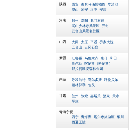
陕西
西安
秦兵马俑博物馆
华清池
华山
延安
汉中
安康
河南
郑州
洛阳
龙门石窟
嵩山少林寺风景区
开封
云台山风景名胜区
山西
大同
太原
平遥
乔家大院
五台山
云冈石窟
新疆
吐鲁番
乌鲁木齐
喀什
和田
库尔勒
喀纳斯（哈纳斯）
那拉提胜境森林公园
内蒙
呼和浩特
鄂尔多斯
呼伦贝尔
锡林郭勒
包头
甘肃
兰州
敦煌
嘉峪关
酒泉
天水
平凉
青海宁夏
西宁
青海湖
塔尔寺旅游区
银川
西夏王陵