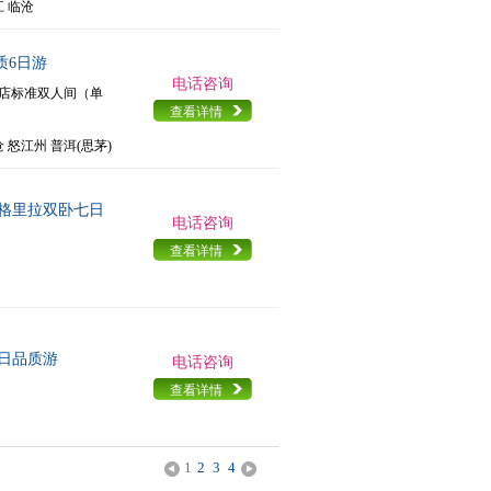
江 临沧
质6日游
电话咨询
挂牌酒店标准双人间（单
查看详情
沧 怒江州 普洱(思茅)
格里拉双卧七日
电话咨询
查看详情
日品质游
电话咨询
查看详情
1
2
3
4
<
>