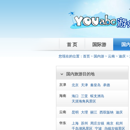
首 页
国际游
国
您现在的位置：
首页
>
国内游
>
云南
>
迪庆
>
国内旅游目的地
京津
北京
天津
秦皇岛
承德
海南
海口
三亚
蜈支洲岛
天涯海角风景区
云南
昆明
大理
丽江
西双版纳
迪庆
华东
上海
苏州
周庄古镇
南京
杭州
千岛湖风景区
宁波
乌镇古镇景区