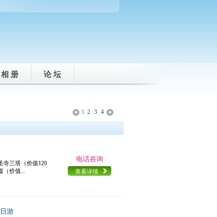
相 册
论 坛
1
2
3
4
<
>
电话咨询
圣寺三塔（价值120
价值...
查看详情
五日游