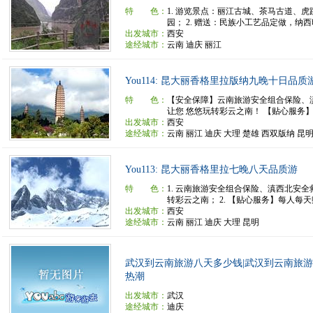
特 色：
1. 游览景点：丽江古城、茶马古道、
园； 2. 赠送：民族小工艺品定做，纳西印.
出发城市：
西安
途经城市：
云南 迪庆 丽江
You114: 昆大丽香格里拉版纳九晚十日品质
特 色：
【安全保障】云南旅游安全组合保险、
让您 悠悠玩转彩云之南！ 【贴心服务】每
出发城市：
西安
途经城市：
云南 丽江 迪庆 大理 楚雄 西双版纳 昆
You113: 昆大丽香格里拉七晚八天品质游
特 色：
1. 云南旅游安全组合保险、滇西北安
转彩云之南； 2. 【贴心服务】每人每天赠.
出发城市：
西安
途经城市：
云南 丽江 迪庆 大理 昆明
武汉到云南旅游八天多少钱|武汉到云南旅
热潮
出发城市：
武汉
途经城市：
迪庆