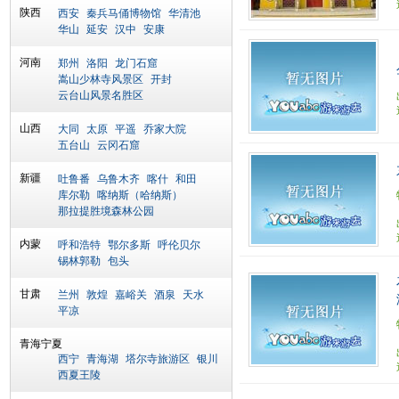
陕西
西安
秦兵马俑博物馆
华清池
华山
延安
汉中
安康
河南
郑州
洛阳
龙门石窟
嵩山少林寺风景区
开封
云台山风景名胜区
山西
大同
太原
平遥
乔家大院
五台山
云冈石窟
新疆
吐鲁番
乌鲁木齐
喀什
和田
库尔勒
喀纳斯（哈纳斯）
那拉提胜境森林公园
内蒙
呼和浩特
鄂尔多斯
呼伦贝尔
锡林郭勒
包头
甘肃
兰州
敦煌
嘉峪关
酒泉
天水
平凉
青海宁夏
西宁
青海湖
塔尔寺旅游区
银川
西夏王陵