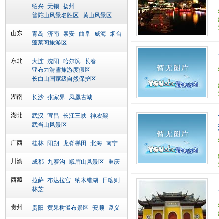
绍兴
无锡
扬州
普陀山风景名胜区
黄山风景区
山东
青岛
济南
泰安
曲阜
威海
烟台
蓬莱阁旅游区
东北
大连
沈阳
哈尔滨
长春
亚布力滑雪旅游度假区
长白山国家级自然保护区
湖南
长沙
张家界
凤凰古城
湖北
武汉
宜昌
长江三峡
神农架
武当山风景区
广西
桂林
阳朔
龙脊梯田
北海
南宁
川渝
成都
九寨沟
峨眉山风景区
重庆
西藏
拉萨
布达拉宫
纳木错湖
日喀则
林芝
贵州
贵阳
黄果树瀑布景区
安顺
遵义