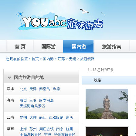
首 页
国际游
国内游
旅游指南
您现在的位置：
首页
>
国内游
>
江苏
>
无锡
> 旅游线路
1 - 15 总计267条
国内旅游目的地
线路
京津
北京
天津
秦皇岛
承德
海南
海口
三亚
蜈支洲岛
天涯海角风景区
云南
昆明
大理
丽江
西双版纳
迪庆
华东
上海
苏州
周庄古镇
南京
杭州
千岛湖风景区
宁波
乌镇古镇景区