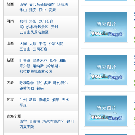
陕西
西安
秦兵马俑博物馆
华清池
华山
延安
汉中
安康
河南
郑州
洛阳
龙门石窟
嵩山少林寺风景区
开封
云台山风景名胜区
山西
大同
太原
平遥
乔家大院
五台山
云冈石窟
新疆
吐鲁番
乌鲁木齐
喀什
和田
库尔勒
喀纳斯（哈纳斯）
那拉提胜境森林公园
内蒙
呼和浩特
鄂尔多斯
呼伦贝尔
锡林郭勒
包头
甘肃
兰州
敦煌
嘉峪关
酒泉
天水
平凉
青海宁夏
西宁
青海湖
塔尔寺旅游区
银川
西夏王陵