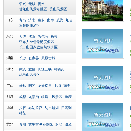
绍兴
无锡
扬州
普陀山风景名胜区
黄山风景区
山东
青岛
济南
泰安
曲阜
威海
烟台
蓬莱阁旅游区
东北
大连
沈阳
哈尔滨
长春
亚布力滑雪旅游度假区
长白山国家级自然保护区
湖南
长沙
张家界
凤凰古城
湖北
武汉
宜昌
长江三峡
神农架
武当山风景区
广西
桂林
阳朔
龙脊梯田
北海
南宁
川渝
成都
九寨沟
峨眉山风景区
重庆
西藏
拉萨
布达拉宫
纳木错湖
日喀则
林芝
贵州
贵阳
黄果树瀑布景区
安顺
遵义