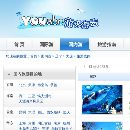
首 页
国际游
国内游
旅游指南
您现在的位置：
首页
>
国内游
>
辽宁
>
大连
> 旅游线路
1 - 15 总计238条
国内旅游目的地
线路
京津
北京
天津
秦皇岛
承德
海南
海口
三亚
蜈支洲岛
天涯海角风景区
云南
昆明
大理
丽江
西双版纳
迪庆
华东
上海
苏州
周庄古镇
南京
杭州
千岛湖风景区
宁波
乌镇古镇景区