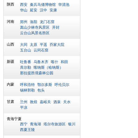
陕西
西安
秦兵马俑博物馆
华清池
华山
延安
汉中
安康
河南
郑州
洛阳
龙门石窟
嵩山少林寺风景区
开封
云台山风景名胜区
山西
大同
太原
平遥
乔家大院
五台山
云冈石窟
新疆
吐鲁番
乌鲁木齐
喀什
和田
库尔勒
喀纳斯（哈纳斯）
那拉提胜境森林公园
内蒙
呼和浩特
鄂尔多斯
呼伦贝尔
锡林郭勒
包头
甘肃
兰州
敦煌
嘉峪关
酒泉
天水
平凉
青海宁夏
西宁
青海湖
塔尔寺旅游区
银川
西夏王陵