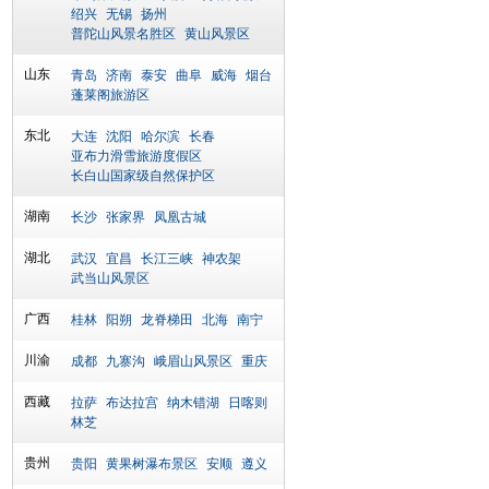
绍兴
无锡
扬州
普陀山风景名胜区
黄山风景区
山东
青岛
济南
泰安
曲阜
威海
烟台
蓬莱阁旅游区
东北
大连
沈阳
哈尔滨
长春
亚布力滑雪旅游度假区
长白山国家级自然保护区
湖南
长沙
张家界
凤凰古城
湖北
武汉
宜昌
长江三峡
神农架
武当山风景区
广西
桂林
阳朔
龙脊梯田
北海
南宁
川渝
成都
九寨沟
峨眉山风景区
重庆
西藏
拉萨
布达拉宫
纳木错湖
日喀则
林芝
贵州
贵阳
黄果树瀑布景区
安顺
遵义