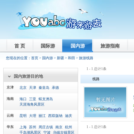
首 页
国际游
国内游
旅游指南
您现在的位置：
首页
>
国内游
>
新疆
>
和田
> 旅游线路
1 - 1 总计1条
国内旅游目的地
线路
京津
北京
天津
秦皇岛
承德
海南
海口
三亚
蜈支洲岛
天涯海角风景区
云南
昆明
大理
丽江
西双版纳
迪庆
华东
1 - 1 总计1条
上海
苏州
周庄古镇
南京
杭州
千岛湖风景区
宁波
乌镇古镇景区