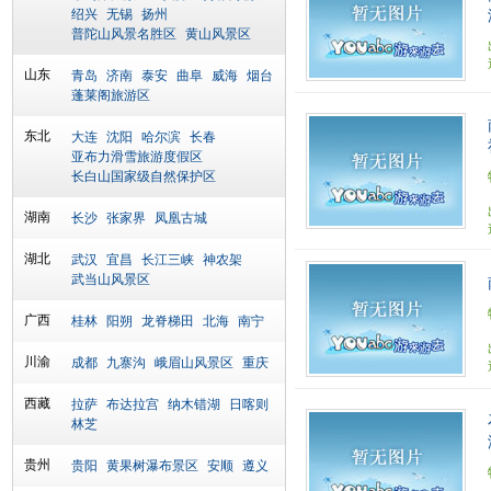
绍兴
无锡
扬州
普陀山风景名胜区
黄山风景区
山东
青岛
济南
泰安
曲阜
威海
烟台
蓬莱阁旅游区
东北
大连
沈阳
哈尔滨
长春
亚布力滑雪旅游度假区
长白山国家级自然保护区
湖南
长沙
张家界
凤凰古城
湖北
武汉
宜昌
长江三峡
神农架
武当山风景区
广西
桂林
阳朔
龙脊梯田
北海
南宁
川渝
成都
九寨沟
峨眉山风景区
重庆
西藏
拉萨
布达拉宫
纳木错湖
日喀则
林芝
贵州
贵阳
黄果树瀑布景区
安顺
遵义