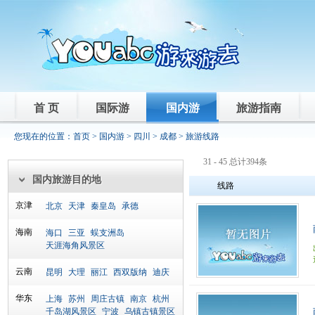
首 页
国际游
国内游
旅游指南
您现在的位置：
首页
>
国内游
>
四川
>
成都
> 旅游线路
31 - 45 总计394条
国内旅游目的地
线路
京津
北京
天津
秦皇岛
承德
海南
海口
三亚
蜈支洲岛
天涯海角风景区
云南
昆明
大理
丽江
西双版纳
迪庆
华东
上海
苏州
周庄古镇
南京
杭州
千岛湖风景区
宁波
乌镇古镇景区