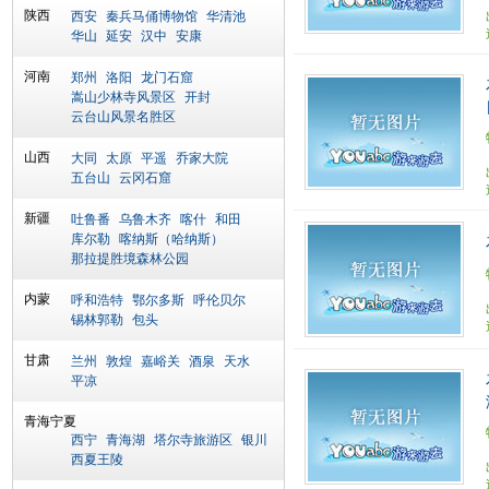
陕西
西安
秦兵马俑博物馆
华清池
华山
延安
汉中
安康
河南
郑州
洛阳
龙门石窟
嵩山少林寺风景区
开封
云台山风景名胜区
山西
大同
太原
平遥
乔家大院
五台山
云冈石窟
新疆
吐鲁番
乌鲁木齐
喀什
和田
库尔勒
喀纳斯（哈纳斯）
那拉提胜境森林公园
内蒙
呼和浩特
鄂尔多斯
呼伦贝尔
锡林郭勒
包头
甘肃
兰州
敦煌
嘉峪关
酒泉
天水
平凉
青海宁夏
西宁
青海湖
塔尔寺旅游区
银川
西夏王陵