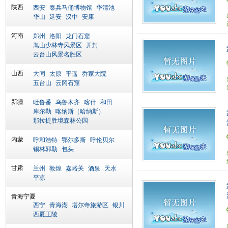
陕西
西安
秦兵马俑博物馆
华清池
华山
延安
汉中
安康
河南
郑州
洛阳
龙门石窟
嵩山少林寺风景区
开封
云台山风景名胜区
山西
大同
太原
平遥
乔家大院
五台山
云冈石窟
新疆
吐鲁番
乌鲁木齐
喀什
和田
库尔勒
喀纳斯（哈纳斯）
那拉提胜境森林公园
内蒙
呼和浩特
鄂尔多斯
呼伦贝尔
锡林郭勒
包头
甘肃
兰州
敦煌
嘉峪关
酒泉
天水
平凉
青海宁夏
西宁
青海湖
塔尔寺旅游区
银川
西夏王陵