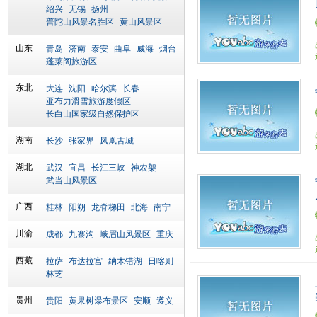
绍兴
无锡
扬州
普陀山风景名胜区
黄山风景区
山东
青岛
济南
泰安
曲阜
威海
烟台
蓬莱阁旅游区
东北
大连
沈阳
哈尔滨
长春
亚布力滑雪旅游度假区
长白山国家级自然保护区
湖南
长沙
张家界
凤凰古城
湖北
武汉
宜昌
长江三峡
神农架
武当山风景区
广西
桂林
阳朔
龙脊梯田
北海
南宁
川渝
成都
九寨沟
峨眉山风景区
重庆
西藏
拉萨
布达拉宫
纳木错湖
日喀则
林芝
贵州
贵阳
黄果树瀑布景区
安顺
遵义