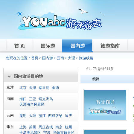
首 页
国际游
国内游
旅游指南
您现在的位置：
首页
>
国内游
>
云南
>
大理
> 旅游线路
61 - 75 总计514条
国内旅游目的地
线路
京津
北京
天津
秦皇岛
承德
海南
海口
三亚
蜈支洲岛
天涯海角风景区
云南
昆明
大理
丽江
西双版纳
迪庆
华东
上海
苏州
周庄古镇
南京
杭州
千岛湖风景区
宁波
乌镇古镇景区