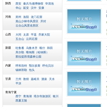
陕西
西安
秦兵马俑博物馆
华清池
华山
延安
汉中
安康
河南
郑州
洛阳
龙门石窟
嵩山少林寺风景区
开封
云台山风景名胜区
山西
大同
太原
平遥
乔家大院
五台山
云冈石窟
新疆
吐鲁番
乌鲁木齐
喀什
和田
库尔勒
喀纳斯（哈纳斯）
那拉提胜境森林公园
内蒙
呼和浩特
鄂尔多斯
呼伦贝尔
锡林郭勒
包头
甘肃
兰州
敦煌
嘉峪关
酒泉
天水
平凉
青海宁夏
西宁
青海湖
塔尔寺旅游区
银川
西夏王陵