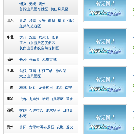
绍兴
无锡
扬州
普陀山风景名胜区
黄山风景区
山东
青岛
济南
泰安
曲阜
威海
烟台
蓬莱阁旅游区
东北
大连
沈阳
哈尔滨
长春
亚布力滑雪旅游度假区
长白山国家级自然保护区
湖南
长沙
张家界
凤凰古城
湖北
武汉
宜昌
长江三峡
神农架
武当山风景区
广西
桂林
阳朔
龙脊梯田
北海
南宁
川渝
成都
九寨沟
峨眉山风景区
重庆
西藏
拉萨
布达拉宫
纳木错湖
日喀则
林芝
贵州
贵阳
黄果树瀑布景区
安顺
遵义