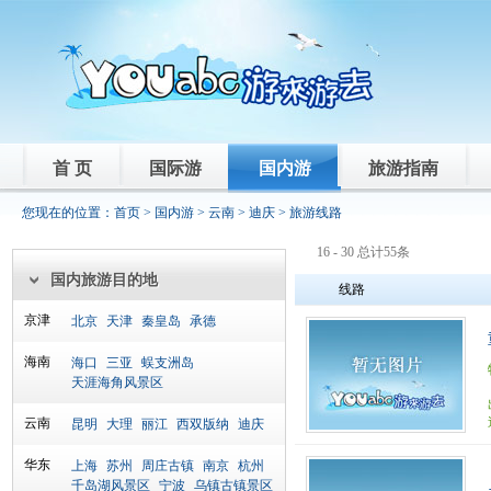
首 页
国际游
国内游
旅游指南
您现在的位置：
首页
>
国内游
>
云南
>
迪庆
> 旅游线路
16 - 30 总计55条
国内旅游目的地
线路
京津
北京
天津
秦皇岛
承德
海南
海口
三亚
蜈支洲岛
天涯海角风景区
云南
昆明
大理
丽江
西双版纳
迪庆
华东
上海
苏州
周庄古镇
南京
杭州
千岛湖风景区
宁波
乌镇古镇景区