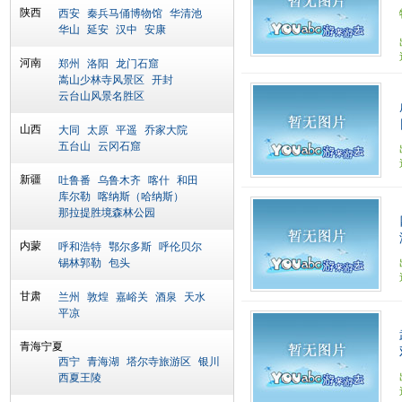
陕西
西安
秦兵马俑博物馆
华清池
华山
延安
汉中
安康
河南
郑州
洛阳
龙门石窟
嵩山少林寺风景区
开封
云台山风景名胜区
山西
大同
太原
平遥
乔家大院
五台山
云冈石窟
新疆
吐鲁番
乌鲁木齐
喀什
和田
库尔勒
喀纳斯（哈纳斯）
那拉提胜境森林公园
内蒙
呼和浩特
鄂尔多斯
呼伦贝尔
锡林郭勒
包头
甘肃
兰州
敦煌
嘉峪关
酒泉
天水
平凉
青海宁夏
西宁
青海湖
塔尔寺旅游区
银川
西夏王陵