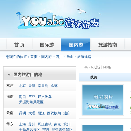
首 页
国际游
国内游
旅游指南
您现在的位置：
首页
>
国内游
>
四川
>
乐山
> 旅游线路
46 - 60 总计148条
国内旅游目的地
线路
京津
北京
天津
秦皇岛
承德
海南
海口
三亚
蜈支洲岛
天涯海角风景区
云南
昆明
大理
丽江
西双版纳
迪庆
华东
上海
苏州
周庄古镇
南京
杭州
千岛湖风景区
宁波
乌镇古镇景区