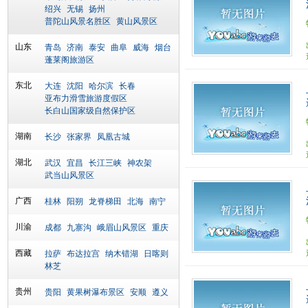
绍兴
无锡
扬州
普陀山风景名胜区
黄山风景区
山东
青岛
济南
泰安
曲阜
威海
烟台
蓬莱阁旅游区
东北
大连
沈阳
哈尔滨
长春
亚布力滑雪旅游度假区
长白山国家级自然保护区
湖南
长沙
张家界
凤凰古城
湖北
武汉
宜昌
长江三峡
神农架
武当山风景区
广西
桂林
阳朔
龙脊梯田
北海
南宁
川渝
成都
九寨沟
峨眉山风景区
重庆
西藏
拉萨
布达拉宫
纳木错湖
日喀则
林芝
贵州
贵阳
黄果树瀑布景区
安顺
遵义