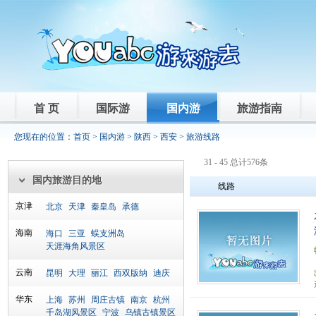
首 页
国际游
国内游
旅游指南
您现在的位置：
首页
>
国内游
>
陕西
>
西安
> 旅游线路
31 - 45 总计576条
国内旅游目的地
线路
京津
北京
天津
秦皇岛
承德
海南
海口
三亚
蜈支洲岛
天涯海角风景区
云南
昆明
大理
丽江
西双版纳
迪庆
华东
上海
苏州
周庄古镇
南京
杭州
千岛湖风景区
宁波
乌镇古镇景区