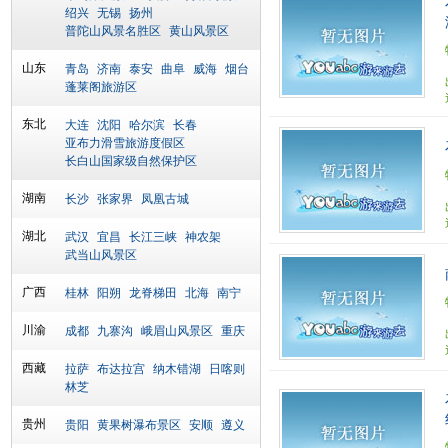
绍兴
无锡
扬州
普陀山风景名胜区
黄山风景区
山东
青岛
济南
泰安
曲阜
威海
烟台
蓬莱阁旅游区
东北
大连
沈阳
哈尔滨
长春
亚布力滑雪旅游度假区
长白山国家级自然保护区
湖南
长沙
张家界
凤凰古城
湖北
武汉
宜昌
长江三峡
神农架
武当山风景区
广西
桂林
阳朔
龙脊梯田
北海
南宁
川渝
成都
九寨沟
峨眉山风景区
重庆
西藏
拉萨
布达拉宫
纳木错湖
日喀则
林芝
贵州
贵阳
黄果树瀑布景区
安顺
遵义