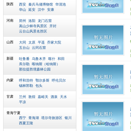
陕西
西安
秦兵马俑博物馆
华清池
华山
延安
汉中
安康
河南
郑州
洛阳
龙门石窟
嵩山少林寺风景区
开封
云台山风景名胜区
山西
大同
太原
平遥
乔家大院
五台山
云冈石窟
新疆
吐鲁番
乌鲁木齐
喀什
和田
库尔勒
喀纳斯（哈纳斯）
那拉提胜境森林公园
内蒙
呼和浩特
鄂尔多斯
呼伦贝尔
锡林郭勒
包头
甘肃
兰州
敦煌
嘉峪关
酒泉
天水
平凉
青海宁夏
西宁
青海湖
塔尔寺旅游区
银川
西夏王陵