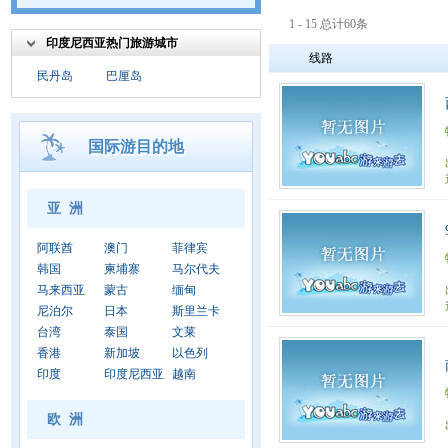
1 - 15 总计60条
印度尼西亚热门旅游城市
线路
民丹岛
巴厘岛
国际游目的地
亚 洲
阿联酋
澳门
菲律宾
韩国
柬埔寨
马尔代夫
马来西亚
蒙古
缅甸
尼泊尔
日本
斯里兰卡
台湾
泰国
文莱
香港
新加坡
以色列
印度
印度尼西亚
越南
欧 洲