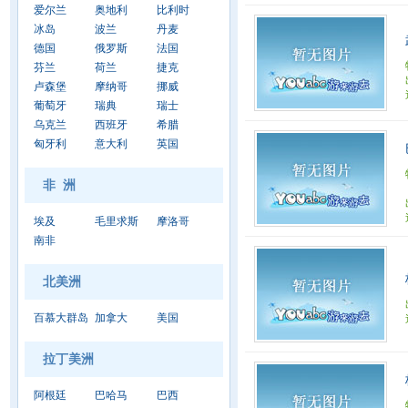
爱尔兰
奥地利
比利时
冰岛
波兰
丹麦
德国
俄罗斯
法国
芬兰
荷兰
捷克
卢森堡
摩纳哥
挪威
葡萄牙
瑞典
瑞士
乌克兰
西班牙
希腊
匈牙利
意大利
英国
非 洲
埃及
毛里求斯
摩洛哥
南非
北美洲
百慕大群岛
加拿大
美国
拉丁美洲
阿根廷
巴哈马
巴西