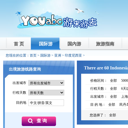
首 页
国际游
国内游
旅游指南
您现在的位置：
首页
>
国际游
>
亚洲
>
印度尼西亚
>
There are 60 Indonesia
出境旅游线路查询
价格区间：
全部
500
出发城市
行程天数：
全部
6天
行程天数
出发城市：
全部
上海
目的地
中文/拼音/英文
目 的 地：
全部
民丹
您选择了：
全部