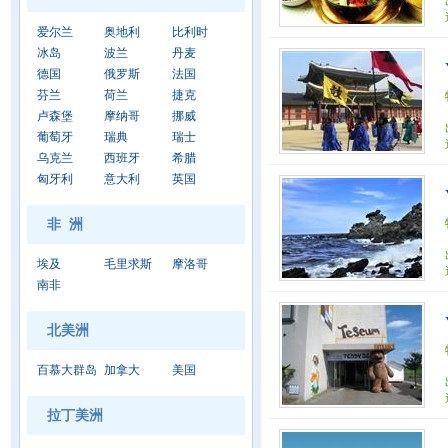
爱尔兰
奥地利
比利时
冰岛
波兰
丹麦
德国
俄罗斯
法国
芬兰
荷兰
捷克
卢森堡
摩纳哥
挪威
葡萄牙
瑞典
瑞士
乌克兰
西班牙
希腊
匈牙利
意大利
英国
非 洲
埃及
毛里求斯
摩洛哥
南非
北美洲
百慕大群岛
加拿大
美国
拉丁美洲