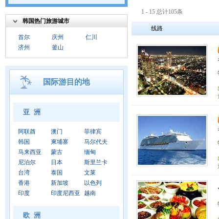
1 - 15 总计105条
韩国热门旅游城市
线路
首尔
庆州
仁川
济州
釜山
国际游目的地
亚 洲
阿联酋
澳门
菲律宾
韩国
柬埔寨
马尔代夫
马来西亚
蒙古
缅甸
尼泊尔
日本
斯里兰卡
台湾
泰国
文莱
香港
新加坡
以色列
印度
印度尼西亚
越南
欧 洲