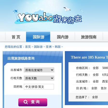
首 页
国际游
国内游
旅游指南
您现在的位置：
首页
>
国际游
>
亚洲
>
韩国
>
There are 105 Korea To
出境旅游线路查询
价格区间：
全部
500
出发城市
行程天数：
全部
6天
行程天数
出发城市：
全部
西安
目的地
中文/拼音/英文
目 的 地：
全部
首尔
您选择了：
全部