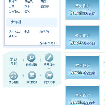
阿根廷
巴哈马
巴西
古巴
秘鲁
墨西哥
委内瑞拉
智利
大洋洲
澳大利亚
斐济
塞班岛
新西兰
所有目的地
>>