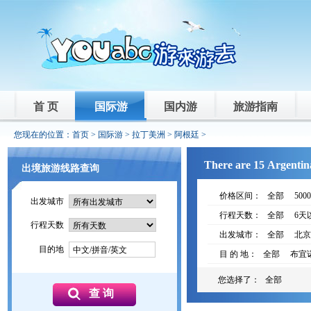
首 页
国际游
国内游
旅游指南
您现在的位置：
首页
>
国际游
>
拉丁美洲
>
阿根廷
>
There are 15 Argentina
出境旅游线路查询
价格区间：
全部
500
出发城市
行程天数：
全部
6天
行程天数
出发城市：
全部
北京
目的地
中文/拼音/英文
目 的 地：
全部
布宜
您选择了：
全部