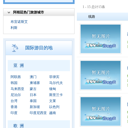
1 - 15 总计15条
阿根廷热门旅游城市
线路
布宜诺斯艾
利斯
国际游目的地
亚 洲
阿联酋
澳门
菲律宾
韩国
柬埔寨
马尔代夫
马来西亚
蒙古
缅甸
尼泊尔
日本
斯里兰卡
台湾
泰国
文莱
香港
新加坡
以色列
印度
印度尼西亚
越南
欧 洲