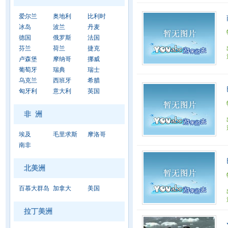
爱尔兰
奥地利
比利时
冰岛
波兰
丹麦
德国
俄罗斯
法国
芬兰
荷兰
捷克
卢森堡
摩纳哥
挪威
葡萄牙
瑞典
瑞士
乌克兰
西班牙
希腊
匈牙利
意大利
英国
非 洲
埃及
毛里求斯
摩洛哥
南非
北美洲
百慕大群岛
加拿大
美国
拉丁美洲