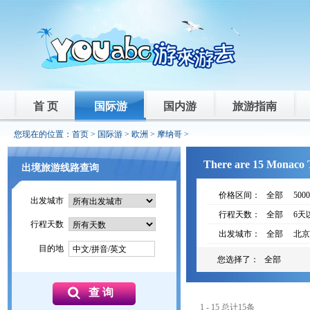
首 页
国际游
国内游
旅游指南
您现在的位置：
首页
>
国际游
>
欧洲
>
摩纳哥
>
There are 15 Monaco T
出境旅游线路查询
价格区间：
全部
500
出发城市
行程天数：
全部
6天
行程天数
出发城市：
全部
北京
目的地
中文/拼音/英文
您选择了：
全部
1 - 15 总计15条