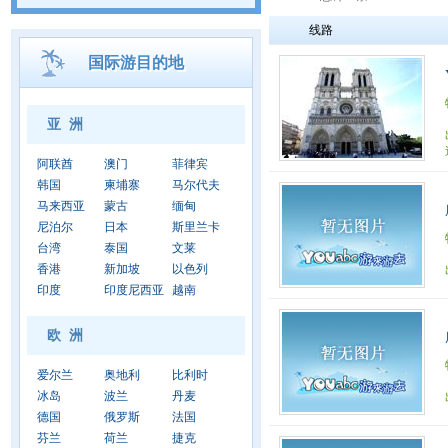
线路
国际游目的地
亚 洲
阿联酋
澳门
菲律宾
韩国
柬埔寨
马尔代夫
马来西亚
蒙古
缅甸
尼泊尔
日本
斯里兰卡
台湾
泰国
文莱
香港
新加坡
以色列
印度
印度尼西亚
越南
欧 洲
爱尔兰
奥地利
比利时
冰岛
波兰
丹麦
德国
俄罗斯
法国
芬兰
荷兰
捷克