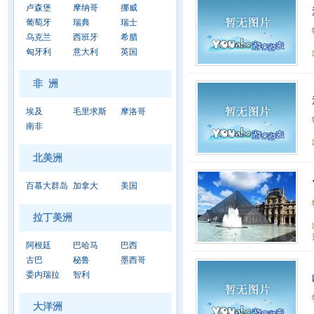
卢森堡
摩纳哥
挪威
葡萄牙
瑞典
瑞士
乌克兰
西班牙
希腊
匈牙利
意大利
英国
非 洲
埃及
毛里求斯
摩洛哥
南非
北美洲
百慕大群岛
加拿大
美国
拉丁美洲
阿根廷
巴哈马
巴西
古巴
秘鲁
墨西哥
委内瑞拉
智利
大洋洲