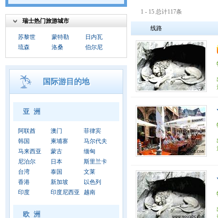
1 - 15 总计117条
瑞士热门旅游城市
线路
苏黎世
蒙特勒
日内瓦
琉森
洛桑
伯尔尼
国际游目的地
亚 洲
阿联酋
澳门
菲律宾
韩国
柬埔寨
马尔代夫
马来西亚
蒙古
缅甸
尼泊尔
日本
斯里兰卡
台湾
泰国
文莱
香港
新加坡
以色列
印度
印度尼西亚
越南
欧 洲