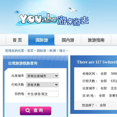
首 页
国际游
国内游
旅游指南
您现在的位置：
首页
>
国际游
>
欧洲
>
瑞士
>
There are 117 Switzerl
出境旅游线路查询
价格区间：
全部
500
出发城市
行程天数：
全部
6天
行程天数
出发城市：
全部
北京
目的地
中文/拼音/英文
目 的 地：
全部
苏黎
您选择了：
全部