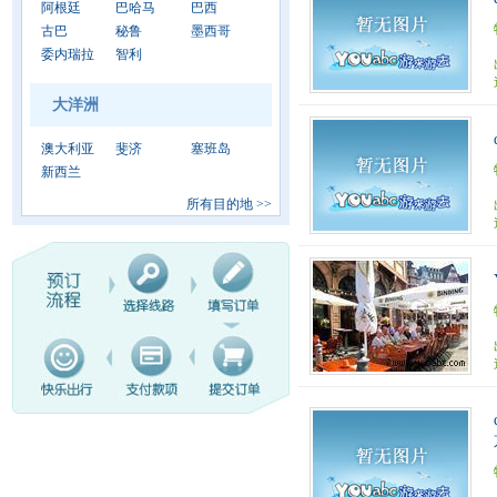
阿根廷
巴哈马
巴西
古巴
秘鲁
墨西哥
委内瑞拉
智利
大洋洲
澳大利亚
斐济
塞班岛
新西兰
所有目的地
>>