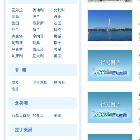
爱尔兰
奥地利
比利时
冰岛
波兰
丹麦
德国
俄罗斯
法国
芬兰
荷兰
捷克
卢森堡
摩纳哥
挪威
葡萄牙
瑞典
瑞士
乌克兰
西班牙
希腊
匈牙利
意大利
英国
非 洲
埃及
毛里求斯
摩洛哥
南非
北美洲
百慕大群岛
加拿大
美国
拉丁美洲