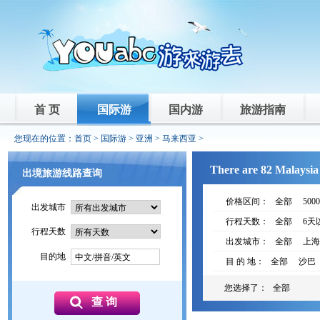
首 页
国际游
国内游
旅游指南
您现在的位置：
首页
>
国际游
>
亚洲
>
马来西亚
>
There are 82 Malaysia 
出境旅游线路查询
价格区间：
全部
500
出发城市
行程天数：
全部
6天
行程天数
出发城市：
全部
上海
目的地
中文/拼音/英文
目 的 地：
全部
沙巴
您选择了：
全部