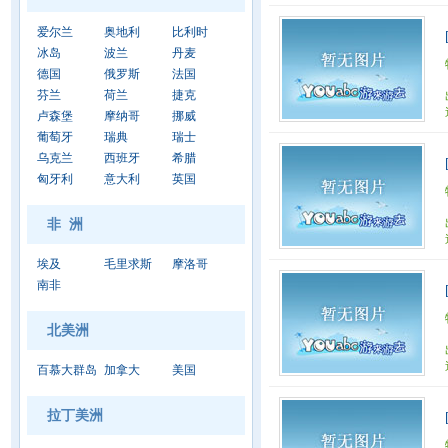
爱尔兰
奥地利
比利时
冰岛
波兰
丹麦
德国
俄罗斯
法国
芬兰
荷兰
捷克
卢森堡
摩纳哥
挪威
葡萄牙
瑞典
瑞士
乌克兰
西班牙
希腊
匈牙利
意大利
英国
非 洲
埃及
毛里求斯
摩洛哥
南非
北美洲
百慕大群岛
加拿大
美国
拉丁美洲