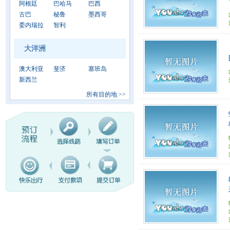
阿根廷
巴哈马
巴西
古巴
秘鲁
墨西哥
委内瑞拉
智利
大洋洲
澳大利亚
斐济
塞班岛
新西兰
所有目的地
>>