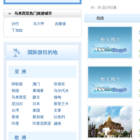
16 - 30 总计82条
马来西亚热门旅游城市
线路
沙巴
马六甲
吉隆坡
丁加奴
国际游目的地
亚 洲
阿联酋
澳门
菲律宾
韩国
柬埔寨
马尔代夫
马来西亚
蒙古
缅甸
尼泊尔
日本
斯里兰卡
台湾
泰国
文莱
香港
新加坡
以色列
印度
印度尼西亚
越南
欧 洲