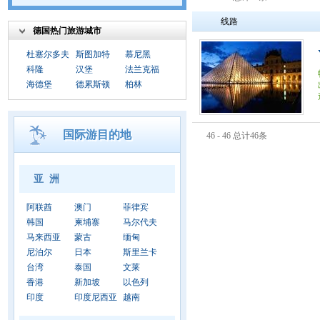
线路
德国热门旅游城市
杜塞尔多夫
斯图加特
慕尼黑
科隆
汉堡
法兰克福
海德堡
德累斯顿
柏林
国际游目的地
46 - 46 总计46条
亚 洲
阿联酋
澳门
菲律宾
韩国
柬埔寨
马尔代夫
马来西亚
蒙古
缅甸
尼泊尔
日本
斯里兰卡
台湾
泰国
文莱
香港
新加坡
以色列
印度
印度尼西亚
越南