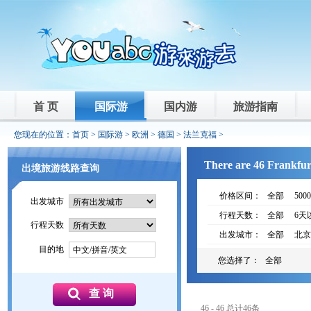
首 页
国际游
国内游
旅游指南
您现在的位置：
首页
>
国际游
>
欧洲
>
德国
>
法兰克福
>
There are 46 Frankfurt
出境旅游线路查询
价格区间：
全部
500
出发城市
行程天数：
全部
6天
行程天数
出发城市：
全部
北京
目的地
中文/拼音/英文
您选择了：
全部
46 - 46 总计46条