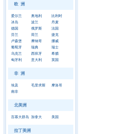
欧 洲
爱尔兰
奥地利
比利时
冰岛
波兰
丹麦
德国
俄罗斯
法国
芬兰
荷兰
捷克
卢森堡
摩纳哥
挪威
葡萄牙
瑞典
瑞士
乌克兰
西班牙
希腊
匈牙利
意大利
英国
非 洲
埃及
毛里求斯
摩洛哥
南非
北美洲
百慕大群岛
加拿大
美国
拉丁美洲