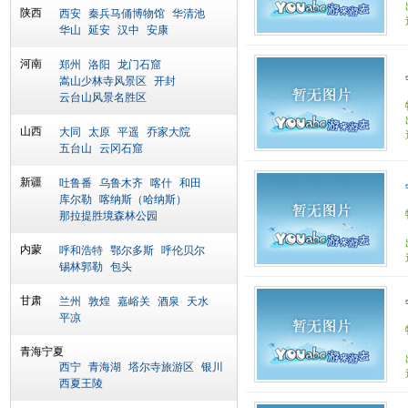
陕西
西安
秦兵马俑博物馆
华清池
华山
延安
汉中
安康
河南
郑州
洛阳
龙门石窟
嵩山少林寺风景区
开封
云台山风景名胜区
山西
大同
太原
平遥
乔家大院
五台山
云冈石窟
新疆
吐鲁番
乌鲁木齐
喀什
和田
库尔勒
喀纳斯（哈纳斯）
那拉提胜境森林公园
内蒙
呼和浩特
鄂尔多斯
呼伦贝尔
锡林郭勒
包头
甘肃
兰州
敦煌
嘉峪关
酒泉
天水
平凉
青海宁夏
西宁
青海湖
塔尔寺旅游区
银川
西夏王陵