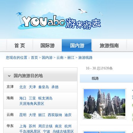
首 页
国际游
国内游
旅游指南
您现在的位置：
首页
>
国内游
>
云南
>
丽江
> 旅游线路
16 - 30 总计639条
国内旅游目的地
线路
京津
北京
天津
秦皇岛
承德
海南
海口
三亚
蜈支洲岛
天涯海角风景区
云南
昆明
大理
丽江
西双版纳
迪庆
华东
上海
苏州
周庄古镇
南京
杭州
千岛湖风景区
宁波
乌镇古镇景区