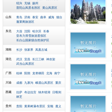
绍兴
无锡
扬州
普陀山风景名胜区
黄山风景区
山东
青岛
济南
泰安
曲阜
威海
烟台
蓬莱阁旅游区
东北
大连
沈阳
哈尔滨
长春
亚布力滑雪旅游度假区
长白山国家级自然保护区
湖南
长沙
张家界
凤凰古城
湖北
武汉
宜昌
长江三峡
神农架
武当山风景区
广西
桂林
阳朔
龙脊梯田
北海
南宁
川渝
成都
九寨沟
峨眉山风景区
重庆
西藏
拉萨
布达拉宫
纳木错湖
日喀则
林芝
贵州
贵阳
黄果树瀑布景区
安顺
遵义