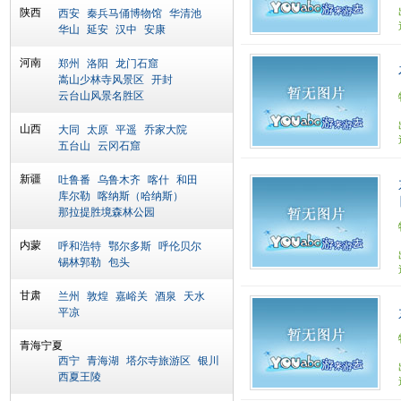
陕西
西安
秦兵马俑博物馆
华清池
华山
延安
汉中
安康
河南
郑州
洛阳
龙门石窟
嵩山少林寺风景区
开封
云台山风景名胜区
山西
大同
太原
平遥
乔家大院
五台山
云冈石窟
新疆
吐鲁番
乌鲁木齐
喀什
和田
库尔勒
喀纳斯（哈纳斯）
那拉提胜境森林公园
内蒙
呼和浩特
鄂尔多斯
呼伦贝尔
锡林郭勒
包头
甘肃
兰州
敦煌
嘉峪关
酒泉
天水
平凉
青海宁夏
西宁
青海湖
塔尔寺旅游区
银川
西夏王陵