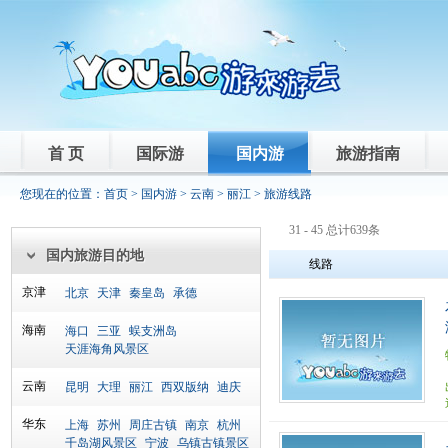
首 页
国际游
国内游
旅游指南
您现在的位置：
首页
>
国内游
>
云南
>
丽江
> 旅游线路
31 - 45 总计639条
国内旅游目的地
线路
京津
北京
天津
秦皇岛
承德
海南
海口
三亚
蜈支洲岛
天涯海角风景区
云南
昆明
大理
丽江
西双版纳
迪庆
华东
上海
苏州
周庄古镇
南京
杭州
千岛湖风景区
宁波
乌镇古镇景区