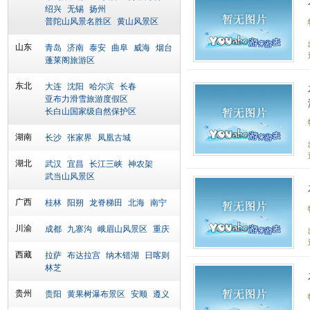
绍兴
无锡
扬州
普陀山风景名胜区
黄山风景区
山东
青岛
济南
泰安
曲阜
威海
烟台
蓬莱阁旅游区
东北
大连
沈阳
哈尔滨
长春
亚布力滑雪旅游度假区
长白山国家级自然保护区
湖南
长沙
张家界
凤凰古城
湖北
武汉
宜昌
长江三峡
神农架
武当山风景区
广西
桂林
阳朔
龙脊梯田
北海
南宁
川渝
成都
九寨沟
峨眉山风景区
重庆
西藏
拉萨
布达拉宫
纳木错湖
日喀则
林芝
贵州
贵阳
黄果树瀑布景区
安顺
遵义