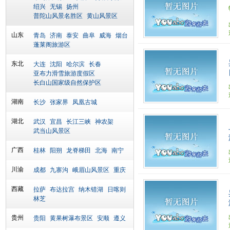
绍兴
无锡
扬州
普陀山风景名胜区
黄山风景区
山东
青岛
济南
泰安
曲阜
威海
烟台
蓬莱阁旅游区
东北
大连
沈阳
哈尔滨
长春
亚布力滑雪旅游度假区
长白山国家级自然保护区
湖南
长沙
张家界
凤凰古城
湖北
武汉
宜昌
长江三峡
神农架
武当山风景区
广西
桂林
阳朔
龙脊梯田
北海
南宁
川渝
成都
九寨沟
峨眉山风景区
重庆
西藏
拉萨
布达拉宫
纳木错湖
日喀则
林芝
贵州
贵阳
黄果树瀑布景区
安顺
遵义