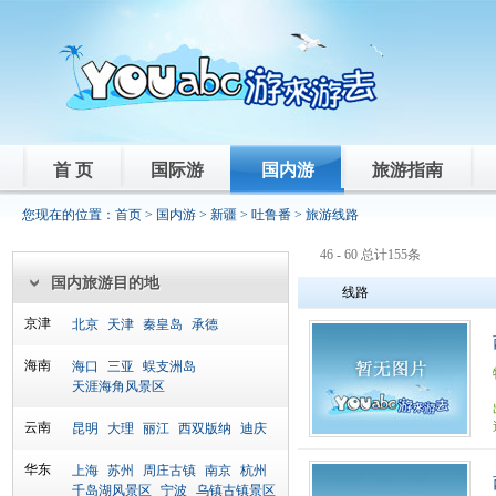
首 页
国际游
国内游
旅游指南
您现在的位置：
首页
>
国内游
>
新疆
>
吐鲁番
> 旅游线路
46 - 60 总计155条
国内旅游目的地
线路
京津
北京
天津
秦皇岛
承德
海南
海口
三亚
蜈支洲岛
天涯海角风景区
云南
昆明
大理
丽江
西双版纳
迪庆
华东
上海
苏州
周庄古镇
南京
杭州
千岛湖风景区
宁波
乌镇古镇景区