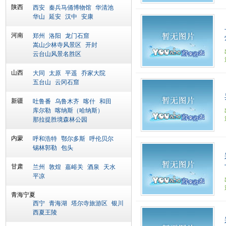
陕西
西安
秦兵马俑博物馆
华清池
华山
延安
汉中
安康
河南
郑州
洛阳
龙门石窟
嵩山少林寺风景区
开封
云台山风景名胜区
山西
大同
太原
平遥
乔家大院
五台山
云冈石窟
新疆
吐鲁番
乌鲁木齐
喀什
和田
库尔勒
喀纳斯（哈纳斯）
那拉提胜境森林公园
内蒙
呼和浩特
鄂尔多斯
呼伦贝尔
锡林郭勒
包头
甘肃
兰州
敦煌
嘉峪关
酒泉
天水
平凉
青海宁夏
西宁
青海湖
塔尔寺旅游区
银川
西夏王陵