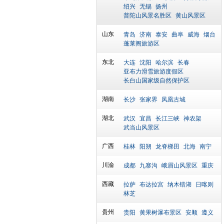
绍兴
无锡
扬州
普陀山风景名胜区
黄山风景区
山东
青岛
济南
泰安
曲阜
威海
烟台
蓬莱阁旅游区
东北
大连
沈阳
哈尔滨
长春
亚布力滑雪旅游度假区
长白山国家级自然保护区
湖南
长沙
张家界
凤凰古城
湖北
武汉
宜昌
长江三峡
神农架
武当山风景区
广西
桂林
阳朔
龙脊梯田
北海
南宁
川渝
成都
九寨沟
峨眉山风景区
重庆
西藏
拉萨
布达拉宫
纳木错湖
日喀则
林芝
贵州
贵阳
黄果树瀑布景区
安顺
遵义