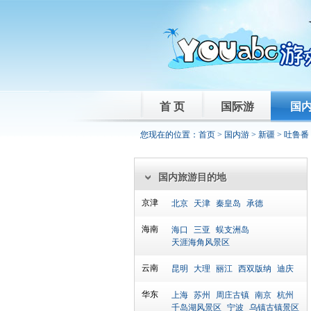
首 页
国际游
国
您现在的位置：
首页
>
国内游
>
新疆
>
吐鲁番
国内旅游目的地
京津
北京
天津
秦皇岛
承德
海南
海口
三亚
蜈支洲岛
天涯海角风景区
云南
昆明
大理
丽江
西双版纳
迪庆
华东
上海
苏州
周庄古镇
南京
杭州
千岛湖风景区
宁波
乌镇古镇景区