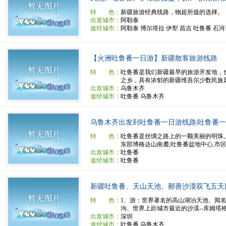
特 色：
新疆旅游经典线路，物超所值的选择。
出发城市：
阿勒泰
途经城市：
阿勒泰 博尔塔拉 伊犁 昌吉 吐鲁番 石
【火洲吐鲁番一日游】新疆散客旅游线路
特 色：
吐鲁番是我们新疆最早的旅游开发地，
之乡，具有浓郁的新疆维吾尔少数民族风俗
出发城市：
乌鲁木齐
途经城市：
吐鲁番 乌鲁木齐
乌鲁木齐出发到吐鲁番一日游线路|吐鲁番
特 色：
吐鲁番是丝绸之路上的一颗美丽的明珠
东部博格达山南麓,吐鲁番盆地中心,市区距
出发城市：
吐鲁番
途经城市：
吐鲁番
新疆吐鲁番、天山天池、鄯善沙漠双飞五天团（
特 色：
1、游：世界著名的高山湖泊天池、闻
沟、世界上距城市最近的沙漠--库姆塔格沙
出发城市：
深圳
途经城市：
吐鲁番 乌鲁木齐