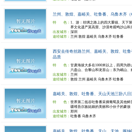
兰州、敦煌、嘉峪关、吐鲁番、乌鲁木齐（GN-
特 色：
1、游：丝绸之路上的四大重镇、天下
界文化遗产莫高窟、沙漠奇观鸣沙山和月牙
出发城市：
深圳
途经城市：
兰州 敦煌 嘉峪关 乌鲁木齐 吐鲁番
西安去传奇丝路兰州、嘉峪关、敦煌、吐鲁
品质
特 色：
甘肃海拔大多在1000米以上，四周为
六盘山、合黎山和龙首山；东为岷山、秦岭
出发城市：
兰州
途经城市：
敦煌 兰州 嘉峪关 乌鲁木齐 吐鲁番
嘉峪关、敦煌、吐鲁番、天山天池三卧八日
特 色：
世界第二低谷吐鲁番采摘葡萄及其他鲜美
疆维吾尔族姑娘的美丽和小伙子的豪放； .
出发城市：
郑州
途经城市：
吐鲁番 乌鲁木齐
嘉峪关、敦煌、吐鲁番、天山、天池、喀纳