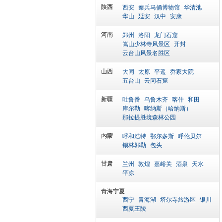
陕西
西安
秦兵马俑博物馆
华清池
华山
延安
汉中
安康
河南
郑州
洛阳
龙门石窟
嵩山少林寺风景区
开封
云台山风景名胜区
山西
大同
太原
平遥
乔家大院
五台山
云冈石窟
新疆
吐鲁番
乌鲁木齐
喀什
和田
库尔勒
喀纳斯（哈纳斯）
那拉提胜境森林公园
内蒙
呼和浩特
鄂尔多斯
呼伦贝尔
锡林郭勒
包头
甘肃
兰州
敦煌
嘉峪关
酒泉
天水
平凉
青海宁夏
西宁
青海湖
塔尔寺旅游区
银川
西夏王陵