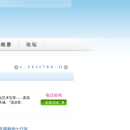
相 册
论 坛
1
...
3
4
5
6
7
8
9
...
11
<
>
电话咨询
化艺术宝库——莫高
、“清凉世...
查看详情
北疆精华十日游