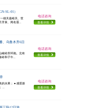
SL-01）
电话咨询
第一雄关嘉峪关、世
泉、闻名遐...
查看详情
番、乌鲁木齐6日
电话咨询
群山峻岭所环抱。北有
查看详情
和子午...
游
电话咨询
的水果； ● 感受新
..
查看详情
斯三卧12日游