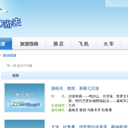
内游
旅游指南
酒 店
飞 机
火 车
> 旅游线路
76 - 90 总计155条
线路
嘉峪关、敦煌、新疆七日游
特 色：
沙漠奇观——鸣沙山、月牙泉、世界文
窟、明代万里长城西端起点——嘉峪关关城
出发城市：
兰州
途经城市：
嘉峪关 敦煌 乌鲁木齐 吐鲁番
天池、吐鲁番、伊犁那拉提草原、喀纳斯湖