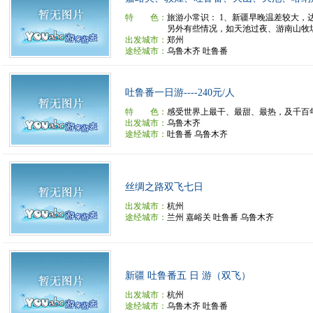
特 色：
旅游小常识： 1、新疆早晚温差较大，达
另外有些情况，如天池过夜、游南山牧场、
出发城市：
郑州
途经城市：
乌鲁木齐 吐鲁番
吐鲁番一日游----240元/人
特 色：
感受世界上最干、最甜、最热，及千百
出发城市：
乌鲁木齐
途经城市：
吐鲁番 乌鲁木齐
丝绸之路双飞七日
出发城市：
杭州
途经城市：
兰州 嘉峪关 吐鲁番 乌鲁木齐
新疆 吐鲁番五 日 游（双飞）
出发城市：
杭州
途经城市：
乌鲁木齐 吐鲁番