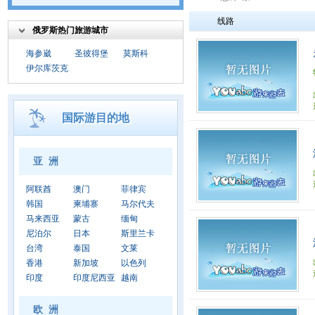
线路
俄罗斯热门旅游城市
海参崴
圣彼得堡
莫斯科
伊尔库茨克
国际游目的地
亚 洲
阿联酋
澳门
菲律宾
韩国
柬埔寨
马尔代夫
马来西亚
蒙古
缅甸
尼泊尔
日本
斯里兰卡
台湾
泰国
文莱
香港
新加坡
以色列
印度
印度尼西亚
越南
欧 洲