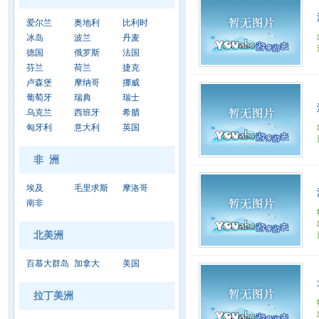
爱尔兰
奥地利
比利时
冰岛
波兰
丹麦
德国
俄罗斯
法国
芬兰
荷兰
捷克
卢森堡
摩纳哥
挪威
葡萄牙
瑞典
瑞士
乌克兰
西班牙
希腊
匈牙利
意大利
英国
非 洲
埃及
毛里求斯
摩洛哥
南非
北美洲
百慕大群岛
加拿大
美国
拉丁美洲