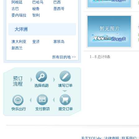
阿根廷
巴哈马
巴西
古巴
秘鲁
墨西哥
委内瑞拉
智利
大洋洲
澳大利亚
斐济
塞班岛
新西兰
1 - 8 总计8条
所有目的地
>>
关于YOUabc
|
法律声明
|
联系我们
|