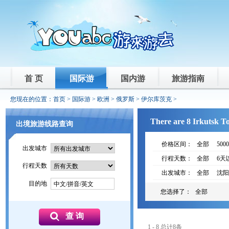
首 页
国际游
国内游
旅游指南
您现在的位置：
首页
>
国际游
>
欧洲
>
俄罗斯
>
伊尔库茨克
>
There are 8 Irkutsk To
出境旅游线路查询
价格区间：
全部
500
出发城市
行程天数：
全部
6天
行程天数
出发城市：
全部
沈阳
目的地
中文/拼音/英文
您选择了：
全部
1 - 8 总计8条