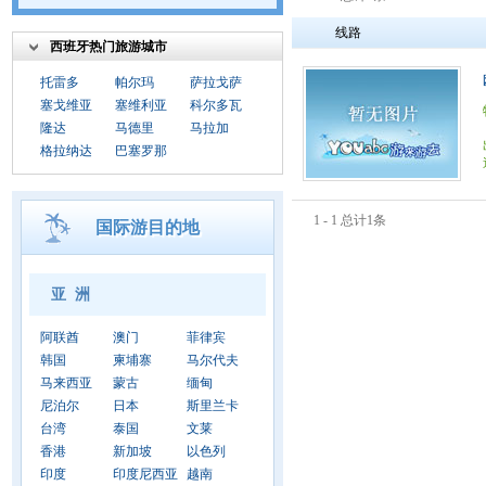
线路
西班牙热门旅游城市
托雷多
帕尔玛
萨拉戈萨
塞戈维亚
塞维利亚
科尔多瓦
隆达
马德里
马拉加
格拉纳达
巴塞罗那
1 - 1 总计1条
国际游目的地
亚 洲
阿联酋
澳门
菲律宾
韩国
柬埔寨
马尔代夫
马来西亚
蒙古
缅甸
尼泊尔
日本
斯里兰卡
台湾
泰国
文莱
香港
新加坡
以色列
印度
印度尼西亚
越南