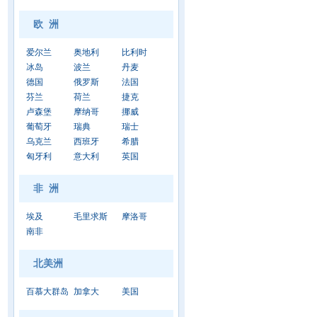
欧 洲
爱尔兰
奥地利
比利时
冰岛
波兰
丹麦
德国
俄罗斯
法国
芬兰
荷兰
捷克
卢森堡
摩纳哥
挪威
葡萄牙
瑞典
瑞士
乌克兰
西班牙
希腊
匈牙利
意大利
英国
非 洲
埃及
毛里求斯
摩洛哥
南非
北美洲
百慕大群岛
加拿大
美国