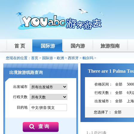
首 页
国际游
国内游
旅游指南
您现在的位置：
首页
>
国际游
>
欧洲
>
西班牙
>
帕尔玛
>
There are 1 Palma Tour
出境旅游线路查询
价格区间：
全部
500
出发城市
行程天数：
全部
6天
行程天数
出发城市：
全部
上海
目的地
中文/拼音/英文
您选择了：
全部
1 - 1 总计1条