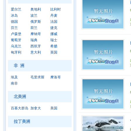
爱尔兰
奥地利
比利时
冰岛
波兰
丹麦
德国
俄罗斯
法国
芬兰
荷兰
捷克
卢森堡
摩纳哥
挪威
葡萄牙
瑞典
瑞士
乌克兰
西班牙
希腊
匈牙利
意大利
英国
非 洲
埃及
毛里求斯
摩洛哥
南非
北美洲
百慕大群岛
加拿大
美国
拉丁美洲