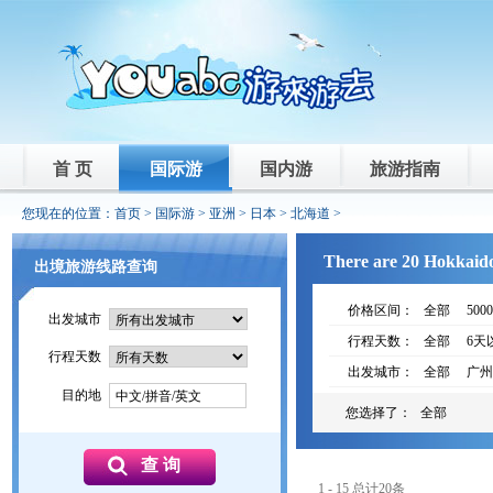
首 页
国际游
国内游
旅游指南
您现在的位置：
首页
>
国际游
>
亚洲
>
日本
>
北海道
>
There are 20 Hokkaido
出境旅游线路查询
价格区间：
全部
500
出发城市
行程天数：
全部
6天
行程天数
出发城市：
全部
广州
目的地
中文/拼音/英文
您选择了：
全部
1 - 15 总计20条