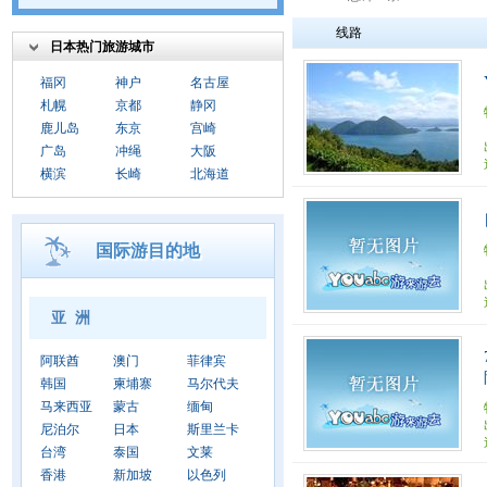
线路
日本热门旅游城市
福冈
神户
名古屋
札幌
京都
静冈
鹿儿岛
东京
宫崎
广岛
冲绳
大阪
横滨
长崎
北海道
国际游目的地
亚 洲
阿联酋
澳门
菲律宾
韩国
柬埔寨
马尔代夫
马来西亚
蒙古
缅甸
尼泊尔
日本
斯里兰卡
台湾
泰国
文莱
香港
新加坡
以色列