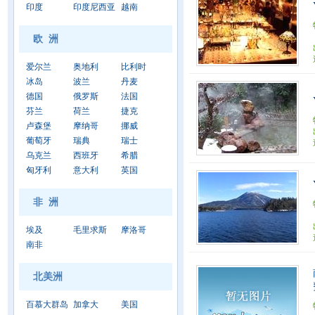
印度
印度尼西亚
越南
欧 洲
爱尔兰
奥地利
比利时
冰岛
波兰
丹麦
德国
俄罗斯
法国
芬兰
荷兰
捷克
卢森堡
摩纳哥
挪威
葡萄牙
瑞典
瑞士
乌克兰
西班牙
希腊
匈牙利
意大利
英国
非 洲
埃及
毛里求斯
摩洛哥
南非
北美洲
百慕大群岛
加拿大
美国