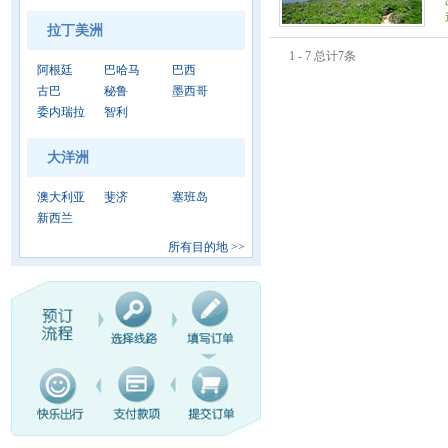
拉丁美洲
1 - 7 总计7条
阿根廷
巴哈马
巴西
古巴
秘鲁
墨西哥
委内瑞拉
智利
大洋洲
澳大利亚
斐济
塞班岛
新西兰
所有目的地
>>