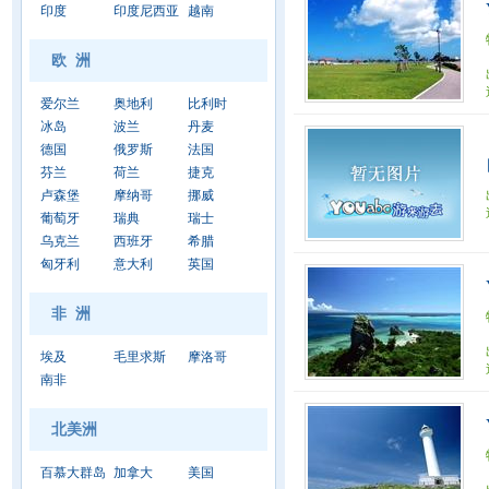
印度
印度尼西亚
越南
欧 洲
爱尔兰
奥地利
比利时
冰岛
波兰
丹麦
德国
俄罗斯
法国
芬兰
荷兰
捷克
卢森堡
摩纳哥
挪威
葡萄牙
瑞典
瑞士
乌克兰
西班牙
希腊
匈牙利
意大利
英国
非 洲
埃及
毛里求斯
摩洛哥
南非
北美洲
百慕大群岛
加拿大
美国