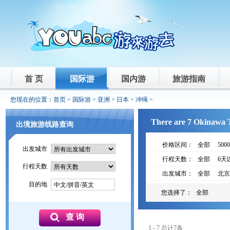
首 页
国际游
国内游
旅游指南
您现在的位置：
首页
>
国际游
>
亚洲
>
日本
>
冲绳
>
There are 7 Okinawa T
出境旅游线路查询
价格区间：
全部
500
出发城市
行程天数：
全部
6天
行程天数
出发城市：
全部
北京
目的地
中文/拼音/英文
您选择了：
全部
1 - 7 总计7条