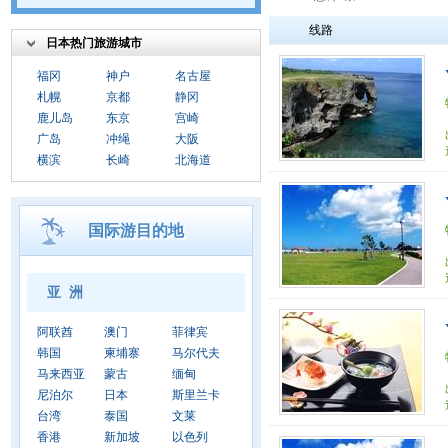
线路
日本热门旅游城市
福冈
神户
名古屋
札幌
京都
静冈
鹿儿岛
东京
宫崎
广岛
冲绳
大阪
横滨
长崎
北海道
国际游目的地
亚 洲
阿联酋
澳门
菲律宾
韩国
柬埔寨
马尔代夫
马来西亚
蒙古
缅甸
尼泊尔
日本
斯里兰卡
台湾
泰国
文莱
香港
新加坡
以色列