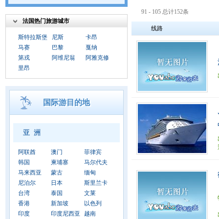
91 - 105 总计152条
法国热门旅游城市
线路
斯特拉斯堡
尼斯
卡昂
马赛
巴黎
戛纳
第戎
阿维尼翁
阿雅克修
里昂
国际游目的地
亚 洲
阿联酋
澳门
菲律宾
韩国
柬埔寨
马尔代夫
马来西亚
蒙古
缅甸
尼泊尔
日本
斯里兰卡
台湾
泰国
文莱
香港
新加坡
以色列
印度
印度尼西亚
越南