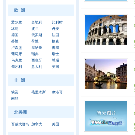
欧 洲
爱尔兰
奥地利
比利时
冰岛
波兰
丹麦
德国
俄罗斯
法国
芬兰
荷兰
捷克
卢森堡
摩纳哥
挪威
葡萄牙
瑞典
瑞士
乌克兰
西班牙
希腊
匈牙利
意大利
英国
非 洲
埃及
毛里求斯
摩洛哥
南非
北美洲
百慕大群岛
加拿大
美国