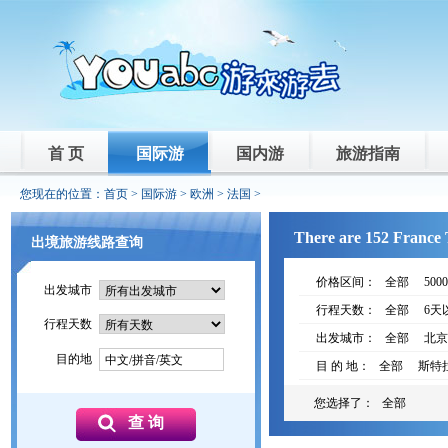
首 页
国际游
国内游
旅游指南
您现在的位置：
首页
>
国际游
>
欧洲
>
法国
>
There are 152 France T
出境旅游线路查询
价格区间：
全部
500
出发城市
行程天数：
全部
6天
行程天数
出发城市：
全部
北京
目的地
中文/拼音/英文
目 的 地：
全部
斯特
您选择了：
全部