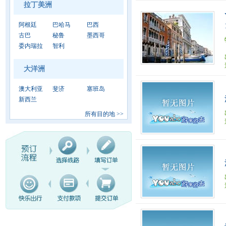
拉丁美洲
阿根廷
巴哈马
巴西
古巴
秘鲁
墨西哥
委内瑞拉
智利
大洋洲
澳大利亚
斐济
塞班岛
新西兰
所有目的地
>>