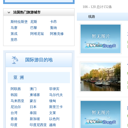
106 - 120 总计152条
法国热门旅游城市
线路
斯特拉斯堡
尼斯
卡昂
马赛
巴黎
戛纳
第戎
阿维尼翁
阿雅克修
里昂
国际游目的地
亚 洲
阿联酋
澳门
菲律宾
韩国
柬埔寨
马尔代夫
马来西亚
蒙古
缅甸
尼泊尔
日本
斯里兰卡
台湾
泰国
文莱
香港
新加坡
以色列
印度
印度尼西亚
越南