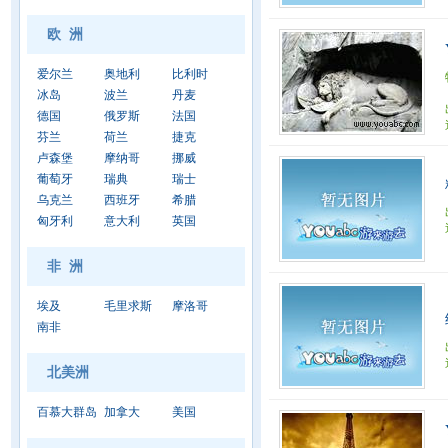
欧 洲
爱尔兰
奥地利
比利时
冰岛
波兰
丹麦
德国
俄罗斯
法国
芬兰
荷兰
捷克
卢森堡
摩纳哥
挪威
葡萄牙
瑞典
瑞士
乌克兰
西班牙
希腊
匈牙利
意大利
英国
非 洲
埃及
毛里求斯
摩洛哥
南非
北美洲
百慕大群岛
加拿大
美国