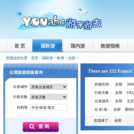
首 页
国际游
国内游
旅游指南
您现在的位置：
首页
>
国际游
>
欧洲
>
法国
>
There are 152 France T
出境旅游线路查询
价格区间：
全部
500
出发城市
行程天数：
全部
6天
行程天数
出发城市：
全部
北京
目的地
中文/拼音/英文
目 的 地：
全部
斯特
您选择了：
全部