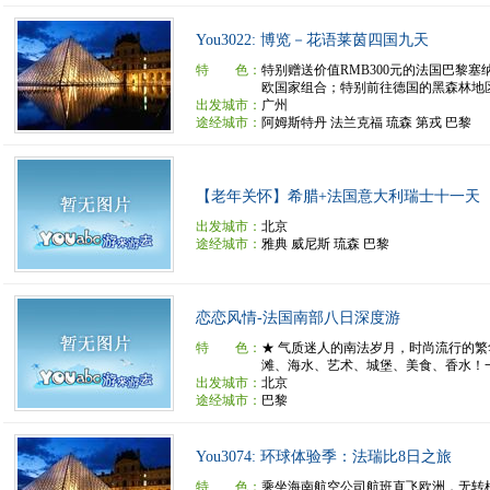
You3022: 博览－花语莱茵四国九天
特 色：
特别赠送价值RMB300元的法国巴黎
欧国家组合；特别前往德国的黑森林地区沽
出发城市：
广州
途经城市：
阿姆斯特丹 法兰克福 琉森 第戎 巴黎
【老年关怀】希腊+法国意大利瑞士十一天
出发城市：
北京
途经城市：
雅典 威尼斯 琉森 巴黎
恋恋风情-法国南部八日深度游
特 色：
★ 气质迷人的南法岁月，时尚流行的
滩、海水、艺术、城堡、美食、香水！一个
出发城市：
北京
途经城市：
巴黎
You3074: 环球体验季：法瑞比8日之旅
特 色：
乘坐海南航空公司航班直飞欧洲，无转