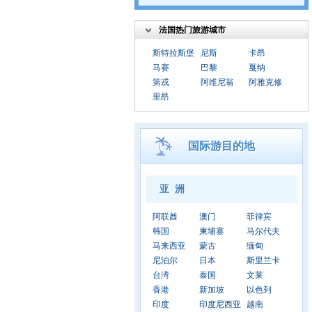
法国热门旅游城市
斯特拉斯堡
尼斯
卡昂
马赛
巴黎
戛纳
第戎
阿维尼翁
阿雅克修
里昂
国际游目的地
亚 洲
阿联酋
澳门
菲律宾
韩国
柬埔寨
马尔代夫
马来西亚
蒙古
缅甸
尼泊尔
日本
斯里兰卡
台湾
泰国
文莱
香港
新加坡
以色列
印度
印度尼西亚
越南