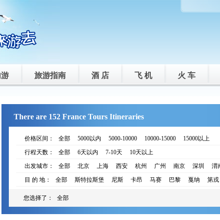
内游
旅游指南
酒 店
飞 机
火 车
There are 152 France Tours Itineraries
价格区间：
全部
5000以内
5000-10000
10000-15000
15000以上
行程天数：
全部
6天以内
7-10天
10天以上
出发城市：
全部
北京
上海
西安
杭州
广州
南京
深圳
渭
目 的 地：
全部
斯特拉斯堡
尼斯
卡昂
马赛
巴黎
戛纳
第戎
您选择了：
全部