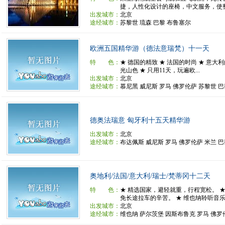
捷，人性化设计的座椅，中文服务，使整
出发城市：
北京
途经城市：
苏黎世 琉森 巴黎 布鲁塞尔
欧洲五国精华游（德法意瑞梵）十一天
特 色：
★ 德国的精致 ★ 法国的时尚 ★ 意大
光山色 ★ 只用11天，玩遍欧...
出发城市：
北京
途经城市：
慕尼黑 威尼斯 罗马 佛罗伦萨 苏黎世 
德奥法瑞意 匈牙利十五天精华游
出发城市：
北京
途经城市：
布达佩斯 威尼斯 罗马 佛罗伦萨 米兰 巴
奥地利/法国/意大利/瑞士/梵蒂冈十二天
特 色：
★ 精选国家，避轻就重，行程宽松。 
免长途拉车的辛苦。 ★ 维也纳聆听音乐会
出发城市：
北京
途经城市：
维也纳 萨尔茨堡 因斯布鲁克 罗马 佛罗