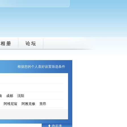
相 册
论 坛
根据您的个人喜好设置筛选条件
南
成都
沈阳
阿维尼翁
阿雅克修
里昂