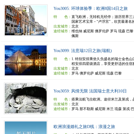
You3005: 环球体验季：欧洲8国14日之旅
特 色：
直飞欧洲，无转机无经停；游历世界三
国家艺术宝库－“卢浮宫”，欣赏最著名的“
出发城市：
北京
途经城市：
维也纳 威尼斯 佛罗伦萨 罗马 琉森 巴黎
佩斯
You3099: 法意瑞12日之旅(瑞航)
特 色：
1. 特别安排乘坐久负盛名的瑞士金色山口
程安排四星级酒店，享受更舒适的住宿服务
出发城市：
北京
途经城市：
罗马 佛罗伦萨 威尼斯 琉森 巴黎
You3059: 风情无限 法国瑞士意大利10日
特 色：
搭乘法航飞往欧洲。途径米兰及第戎，
出发城市：
北京
途经城市：
罗马 那不勒斯 威尼斯 米兰 琉森 第戎 
欧洲浪漫婚礼之旅D线：浪漫之旅