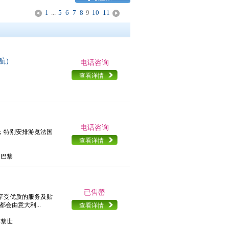
1
...
5
6
7
8
9
10
11
<
>
航）
电话咨询
查看详情
电话咨询
；特别安排游览法国
。
查看详情
 巴黎
已售罄
享受优质的服务及贴
会由意大利...
查看详情
苏黎世