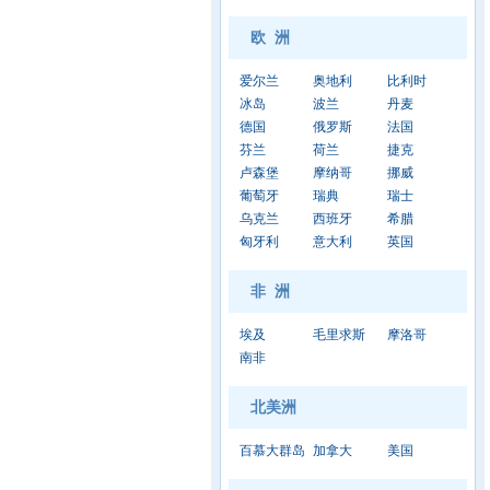
欧 洲
爱尔兰
奥地利
比利时
冰岛
波兰
丹麦
德国
俄罗斯
法国
芬兰
荷兰
捷克
卢森堡
摩纳哥
挪威
葡萄牙
瑞典
瑞士
乌克兰
西班牙
希腊
匈牙利
意大利
英国
非 洲
埃及
毛里求斯
摩洛哥
南非
北美洲
百慕大群岛
加拿大
美国