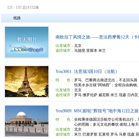
121 - 135 总计152条
线路
南欧拉丁风情之旅——意法西摩葡12天（卡
出发城市：
北京
途经城市：
马德里 里斯本 米兰
You3061: 法意瑞3国10日（法航）
特 色：
罗马、巴黎两点南进北出，不走回头路
恬美水乡古镇“阿纳西”；全程自由购物
出发城市：
北京
途经城市：
罗马 佛罗伦萨 威尼斯 米兰 琉森 日内瓦
You9009: MSC邮轮“辉煌号”地中海12日之旅
特 色：
全程乘坐德国汉莎航空公司客机出行，
心的照顾；多元文化的餐饮-邮轮上每天都
出发城市：
北京
途经城市：
米兰 巴塞罗那 瓦莱塔 罗马 马赛 琉森 