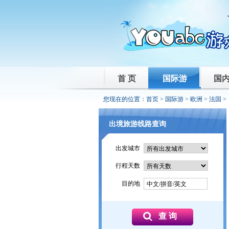
首 页
国际游
国
您现在的位置：
首页
>
国际游
>
欧洲
>
法国
>
出境旅游线路查询
出发城市
行程天数
目的地
中文/拼音/英文