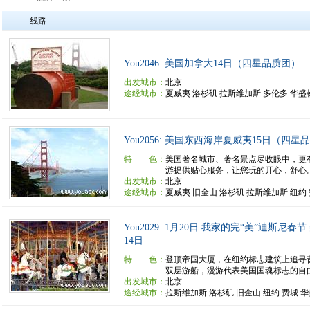
线路
You2046: 美国加拿大14日（四星品质团）
出发城市：
北京
途经城市：
夏威夷 洛杉矶 拉斯维加斯 多伦多 华盛
You2056: 美国东西海岸夏威夷15日（四星
特 色：
美国著名城市、著名景点尽收眼中，更
游提供贴心服务，让您玩的开心，舒心
出发城市：
北京
途经城市：
夏威夷 旧金山 洛杉矶 拉斯维加斯 纽约
You2029: 1月20日 我家的完“美”迪斯尼
14日
特 色：
登顶帝国大厦，在纽约标志建筑上追寻
双层游船，漫游代表美国国魂标志的自由女
出发城市：
北京
途经城市：
拉斯维加斯 洛杉矶 旧金山 纽约 费城 