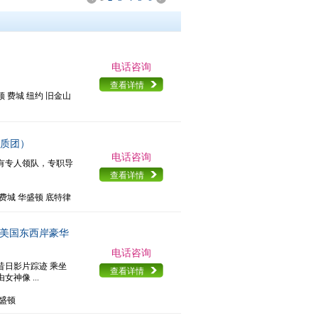
电话咨询
查看详情
顿 费城 纽约 旧金山
品质团）
电话咨询
有专人领队，专职导
。
查看详情
 费城 华盛顿 底特律
春节 美国东西岸豪华
电话咨询
昔日影片踪迹 乘坐
查看详情
神像 ...
华盛顿