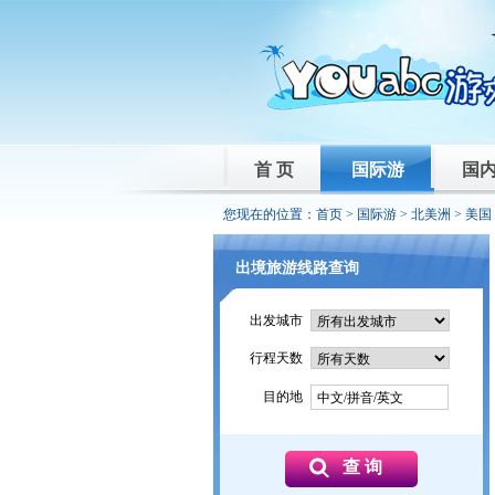
首 页
国际游
国
您现在的位置：
首页
>
国际游
>
北美洲
>
美国
出境旅游线路查询
出发城市
行程天数
目的地
中文/拼音/英文