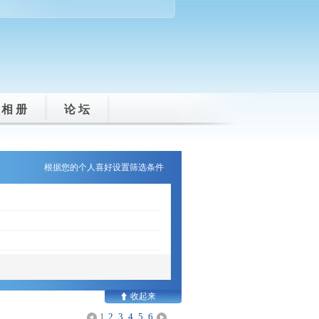
相 册
论 坛
根据您的个人喜好设置筛选条件
1
2
3
4
5
6
<
>