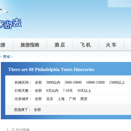
内游
旅游指南
酒 店
飞 机
火 车
>
费城
>
There are 88 Philadelphia Tours Itineraries
价格区间：
全部
5000以内
5000-10000
10000-15000
15000以上
行程天数：
全部
6天以内
7-10天
10天以上
出发城市：
全部
北京
上海
广州
西安
您选择了：
全部
1 - 15 总计88条