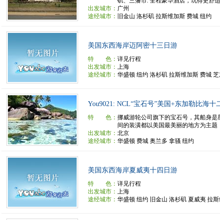
矶、三藩市. 全程豪华酒店，玩得更舒适！
出发城市：
广州
途经城市：
旧金山 洛杉矶 拉斯维加斯 费城 纽约
美国东西海岸迈阿密十三日游
特 色：
详见行程
出发城市：
上海
途经城市：
华盛顿 纽约 洛杉矶 拉斯维加斯 费城 
You9021: NCL“宝石号”美国+东加勒比海
特 色：
挪威游轮公司旗下的宝石号，其船身是
间的装潢都以美国最美丽的地方为主题，是
出发城市：
北京
途经城市：
华盛顿 费城 奥兰多 拿骚 纽约
美国东西海岸夏威夷十四日游
特 色：
详见行程
出发城市：
上海
途经城市：
华盛顿 纽约 旧金山 洛杉矶 夏威夷 拉