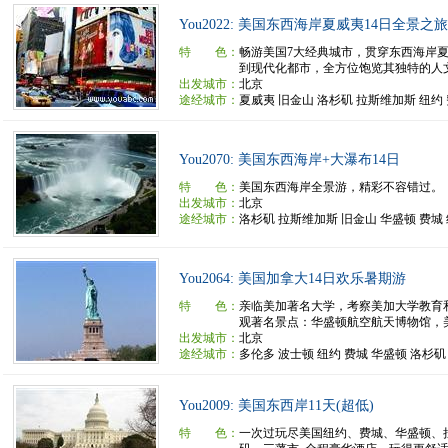
You2022: 美国东西海岸夏威夷14日全景之旅
特 色：
畅游美国7大经典城市，贯穿东西海岸
到现代化都市，全方位饱览其独特的人文与
出发城市：
北京
途经城市：
夏威夷 旧金山 洛杉矶 拉斯维加斯 纽约
You2070: 美国东西海岸+大瀑布14日
特 色：
美国东西海岸全景游，精彩不容错过。
出发城市：
北京
途经城市：
洛杉矶 拉斯维加斯 旧金山 华盛顿 费城
You2064: 美国加拿大14日欢乐暑期游
特 色：
亲临美加著名大学，考察美加大学教育
观著名景点：华盛顿航空航天博物馆，美国
出发城市：
北京
途经城市：
多伦多 波士顿 纽约 费城 华盛顿 洛杉
You2009: 美国东西岸11天(超低)
特 色：
一次过玩尽美国纽约、费城、华盛顿、