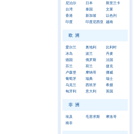
尼泊尔
日本
斯里兰卡
台湾
泰国
文莱
香港
新加坡
以色列
印度
印度尼西亚
越南
欧 洲
爱尔兰
奥地利
比利时
冰岛
波兰
丹麦
德国
俄罗斯
法国
芬兰
荷兰
捷克
卢森堡
摩纳哥
挪威
葡萄牙
瑞典
瑞士
乌克兰
西班牙
希腊
匈牙利
意大利
英国
非 洲
埃及
毛里求斯
摩洛哥
南非