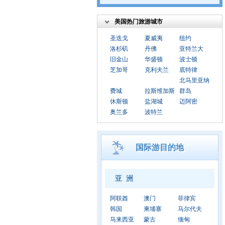
美国热门旅游城市
圣迭戈
夏威夷
纽约
洛杉矶
丹佛
亚特兰大
旧金山
华盛顿
波士顿
芝加哥
克利夫兰
底特律
北马里亚纳
费城
拉斯维加斯
群岛
休斯顿
盐湖城
迈阿密
奥兰多
波特兰
国际游目的地
亚 洲
阿联酋
澳门
菲律宾
韩国
柬埔寨
马尔代夫
马来西亚
蒙古
缅甸