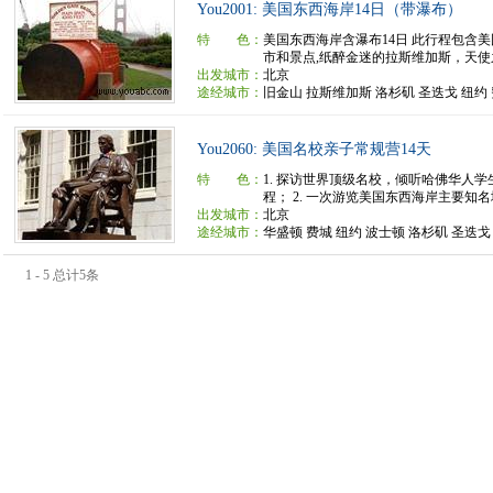
You2001: 美国东西海岸14日（带瀑布）
特 色：
美国东西海岸含瀑布14日 此行程包含
市和景点,纸醉金迷的拉斯维加斯，天使之
出发城市：
北京
途经城市：
旧金山 拉斯维加斯 洛杉矶 圣迭戈 纽约
You2060: 美国名校亲子常规营14天
特 色：
1. 探访世界顶级名校，倾听哈佛华人
程； 2. 一次游览美国东西海岸主要知名城
出发城市：
北京
途经城市：
华盛顿 费城 纽约 波士顿 洛杉矶 圣迭戈
1 - 5 总计5条