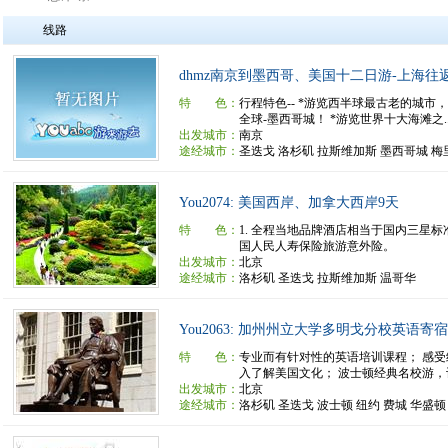
线路
dhmz南京到墨西哥、美国十二日游-上海往
特 色：
行程特色-- *游览西半球最古老的城市，
全球-墨西哥城！ *游览世界十大海滩之..
出发城市：
南京
途经城市：
圣迭戈 洛杉矶 拉斯维加斯 墨西哥城 梅
You2074: 美国西岸、加拿大西岸9天
特 色：
1. 全程当地品牌酒店相当于国内三星标准
国人民人寿保险旅游意外险。
出发城市：
北京
途经城市：
洛杉矶 圣迭戈 拉斯维加斯 温哥华
You2063: 加州州立大学多明戈分校英语寄宿
特 色：
专业而有针对性的英语培训课程； 感
入了解美国文化； 波士顿经典名校游，让
出发城市：
北京
途经城市：
洛杉矶 圣迭戈 波士顿 纽约 费城 华盛顿