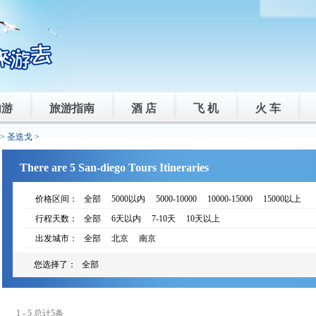
内游
旅游指南
酒 店
飞 机
火 车
>
圣迭戈
>
There are 5 San-diego Tours Itineraries
价格区间：
全部
5000以内
5000-10000
10000-15000
15000以上
行程天数：
全部
6天以内
7-10天
10天以上
出发城市：
全部
北京
南京
您选择了：
全部
1 - 5 总计5条