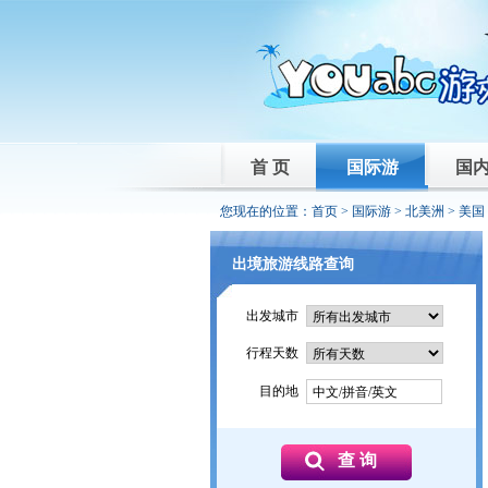
首 页
国际游
国
您现在的位置：
首页
>
国际游
>
北美洲
>
美国
出境旅游线路查询
出发城市
行程天数
目的地
中文/拼音/英文