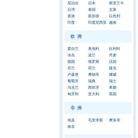
尼泊尔
日本
斯里兰卡
台湾
泰国
文莱
香港
新加坡
以色列
印度
印度尼西亚
越南
欧 洲
爱尔兰
奥地利
比利时
冰岛
波兰
丹麦
德国
俄罗斯
法国
芬兰
荷兰
捷克
卢森堡
摩纳哥
挪威
葡萄牙
瑞典
瑞士
乌克兰
西班牙
希腊
匈牙利
意大利
英国
非 洲
埃及
毛里求斯
摩洛哥
南非