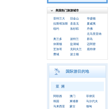
美国热门旅游城市
亚特兰大
旧金山
华盛顿
拉斯维加斯
圣迭戈
夏威夷
纽约
洛杉矶
丹佛
北马里亚纳
奥兰多
波特兰
群岛
休斯顿
盐湖城
迈阿密
芝加哥
克利夫兰
底特律
费城
波士顿
国际游目的地
亚 洲
阿联酋
澳门
菲律宾
韩国
柬埔寨
马尔代夫
马来西亚
蒙古
缅甸