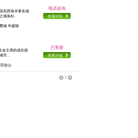
电话咨询
美国东西海岸著名城
城洛杉...
查看详情
 费城 华盛顿
已售罄
学生会主席的成长路
市...
查看详情
 旧金山
1
<
>