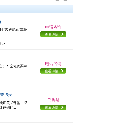
返
电话咨询
以“宫殿都城”享誉
.
查看详情
里达
电话咨询
； 2. 全程购买中
查看详情
营15天
已售罄
受纯正美式课堂，深
你徜徉...
查看详情