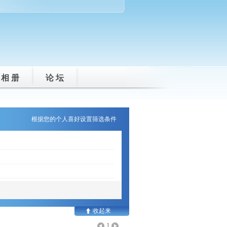
相 册
论 坛
根据您的个人喜好设置筛选条件
1
<
>